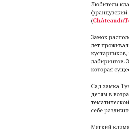
Любители кла
французский 
(
Ch
â
teau
du
T
Замок распол
лет проживал
кустарников,
лабиринтов. 
которая сущес
Сад замка Тув
детям в возра
тематической
себе различн
Мягкий клима