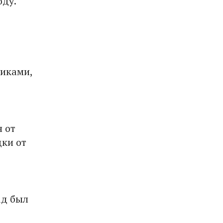
оду.
никами,
 от
дки от
ад был