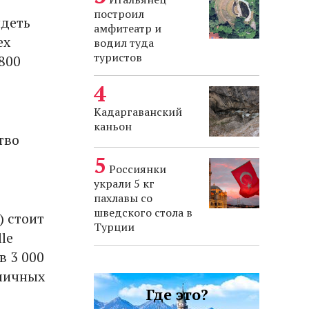
построил
идеть
амфитеатр и
ех
водил туда
туристов
800
Кадаргаванский
каньон
тво
Россиянки
украли 5 кг
пахлавы со
шведского стола в
) стоит
Турции
le
в 3 000
зличных
Где это?