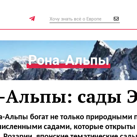
Рона-Альпы
-Альпы: сады 
а-Альпы богат не только природными 
численными садами, которые открыты 
Розарии, японские тематические сады