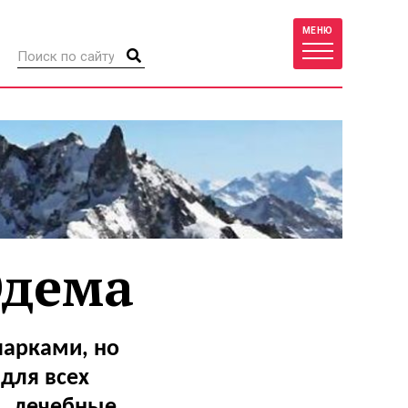
МЕНЮ
Эдема
парками, но
для всех
, лечебные