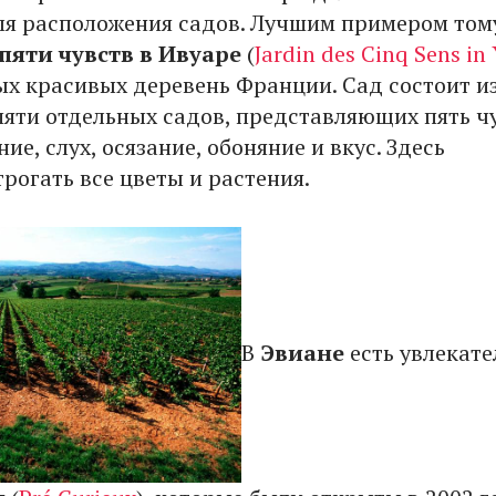
я расположения садов. Лучшим примером том
пяти чувств в Ивуаре
(
Jardin des Cinq Sens in 
ых красивых деревень Франции. Сад состоит и
пяти отдельных садов, представляющих пять ч
ние, слух, осязание, обоняние и вкус. Здесь
рогать все цветы и растения.
В
Эвиане
есть увлекат