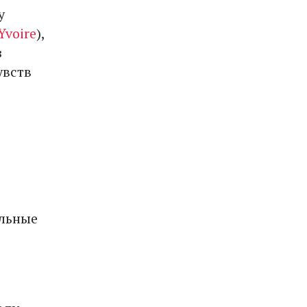
у
Yvoire
),
з
увств
ельные