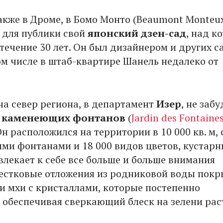
также в Дроме, в Бомо Монто (Beaumont Monteu
 для публики свой
японский дзен-сад
, над к
течение 30 лет. Он был дизайнером и других с
ом числе в штаб-квартире Шанель недалеко от
на север региона, в департамент
Изер
, не забу
 каменеющих фонтанов
(
Jardin des Fontaine
 Он расположился на территории в 10 000 кв. м, 
ми фонтанами и 18 000 видов цветов, кустарн
влекает к себе все больше и больше внимания
вестковые отложения из родниковой воды пок
и мхи с кристаллами, которые постепенно
 обеспечивая сверкающий блеск на зелени рас