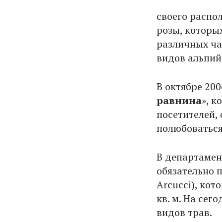
своего распо
розы, которы
различных ча
видов альпий
В октябре 200
равнина
», 
посетителей,
полюбоваться
В департаме
обязательно п
Arcucci), кот
кв. м. На се
видов трав.