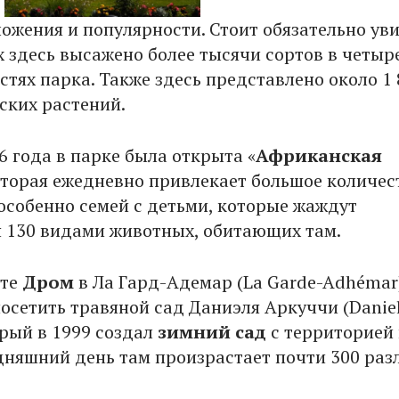
ложения и популярности. Стоит обязательно ув
х здесь высажено более тысячи сортов в четыр
стях парка. Также здесь представлено около 1 
ских растений.
6 года в парке была открыта «
Африканская
которая ежедневно привлекает большое количес
 особенно семей с детьми, которые жаждут
 130 видами животных, обитающих там.
нте
Дром
в Ла Гард-Адемар (La Garde-Adhémar
осетить травяной сад Даниэля Аркуччи (Daniel
орый в 1999 создал
зимний сад
с территорией 
годняшний день там произрастает почти 300 ра