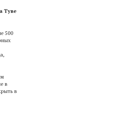
а Туве
е 500
рных
а,
ем
е в
крыть в