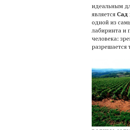
идеальным дл
является
Сад 
одной из сам
лабиринта и 
человека: зре
разрешается т