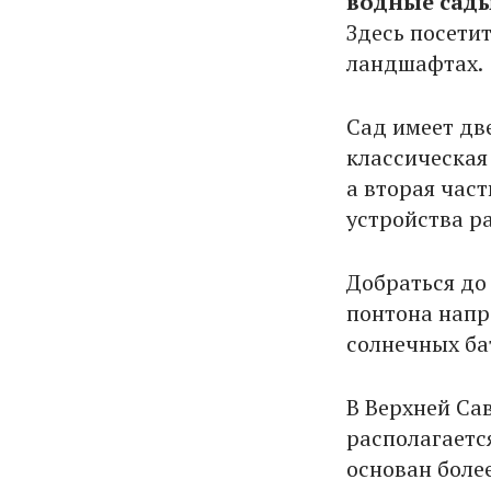
водные сад
Здесь посети
ландшафтах.
Сад имеет дв
классическая
а вторая час
устройства р
Добраться до
понтона напр
солнечных ба
В Верхней Са
располагаетс
основан боле