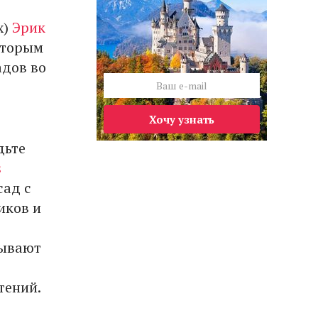
x)
Эрик
оторым
адов во
Хочу узнать
дьте
s
сад с
иков и
рывают
тений.