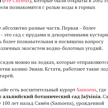
ы
(
Pré Curieux
), которые были открыты в 2002 г
тели познакомятся с ролью воды в горных
е абсолютно разные части. Первая – более
 – это сад с прудами и декоративными кустар
ть более познавательная и посвящена вопросу
азличных экосистем водно-болотных угодий.
 садов можно на лодках, которые отправляются
отив казино Эвиан. Кстати, работают такие ло
тарей.
войе есть восхитительный курорт
Samoens
, где
я
альпийский ботанический сад Jaÿsinia
. С
е 100 лет назад Самён (Samoens), урожденной