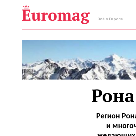
Всё о Европе
Рона
Регион Рон
и много
желающих. 