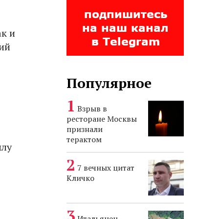
ак и
ий
Популярное
Взрыв в
ресторане Москвы
признали
терактом
илу
7 вечных цитат
Кличко
Итальянец