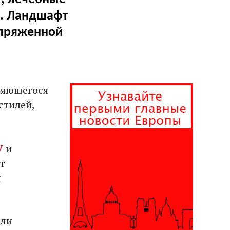
.. Ландшафт
апряженной
еняющегося
стилей,
V
и
т
и
или