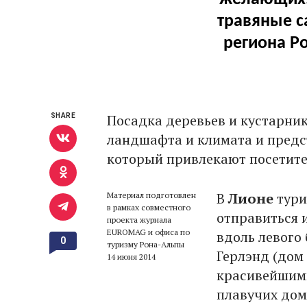
травяные с
региона Р
Посадка деревьев и кустарник
SHARE
ландшафта и климата и предс
который привлекают посетител
В
Лионе
тури
Материал подготовлен
в рамках совместного
отправиться 
проекта журнала
EUROMAG и офиса по
вдоль левого
0
туризму Рона-Альпы
Герлэнд (дом
14 июня 2014
красивейшим
плавучих дом