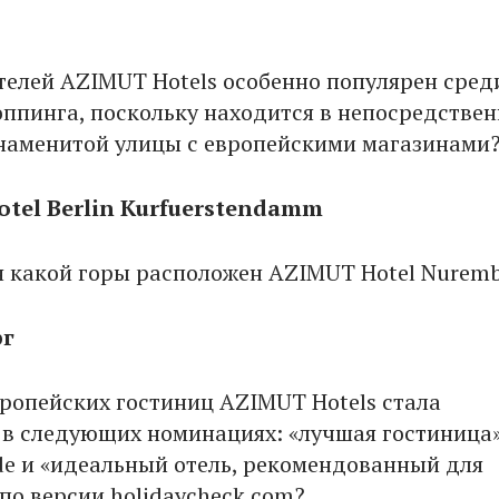
отелей AZIMUT Hotels особенно популярен сред
ппинга, поскольку находится в непосредстве
знаменитой улицы с европейскими магазинами
otel Berlin Kurfuerstendamm
я какой горы расположен AZIMUT Hotel Nuremb
рг
вропейских гостиниц AZIMUT Hotels стала
в следующих номинациях: «лучшая гостиница»
.de и «идеальный отель, рекомендованный для
по версии holidaycheck.com?