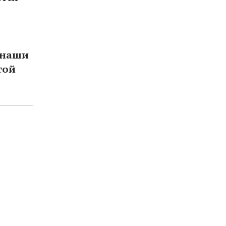
а наши
той