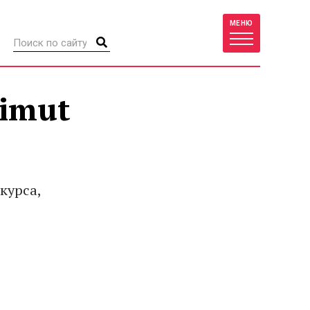
МЕНЮ
zimut
курса,