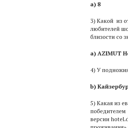
a) 8
3) Какой из 
любителей шо
близости со 
a) AZIMUT H
4) У подножи
b) Кайзербу
5) Какая из е
победителем 
версии hotel
проживания» 