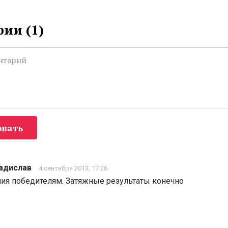
ии (
1
)
вать
адислав
4 сентября 2013, 17:26
ия победителям. Затяжные результаты конечно