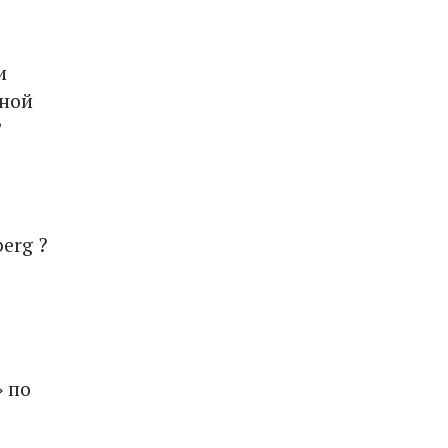
и
нной
?
erg ?
 по