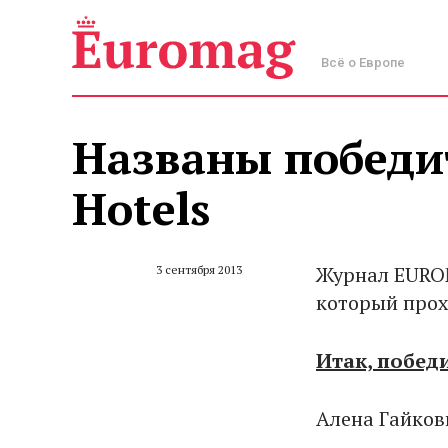
Всё о Европе
Названы победит
Hotels
Журнал EUROM
3 сентября 2013
который прохо
Итак, побед
Алена Гайков