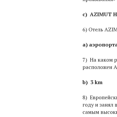
c) AZIMUT H
6) Отель AZIM
a) аэропорт
7) На каком 
расположен A
b) 3 km
8) Европейск
году и занял 
самым высоки