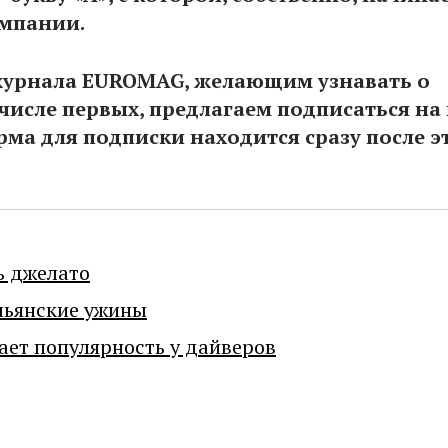
омпании.
журнала EUROMAG, желающим узнавать о
 числе первых, предлагаем подписаться н
рма для подписки находится сразу после э
ь джелато
льянские ужины
ает популярность у дайверов