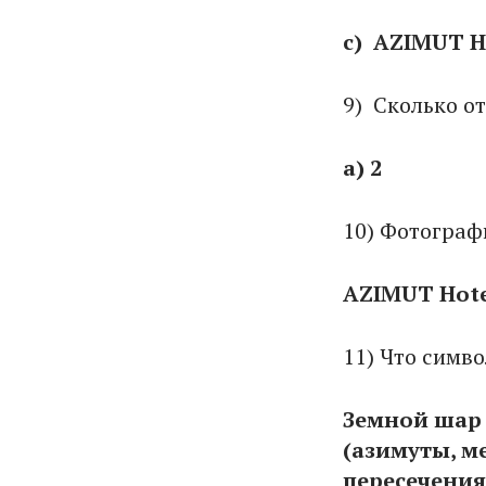
c) AZIMUT Ho
9) Сколько о
a) 2
10) Фотограф
AZIMUT Hote
11) Что симв
Земной шар 
(азимуты, м
пересечения 