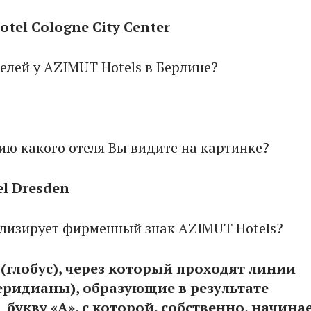
tel Cologne City Center
телей у AZIMUT Hotels в Берлине?
ию какого отеля Вы видите на картинке?
l Dresden
олизирует фирменный знак AZIMUT Hotels?
(глобус), через который проходят линии
еридианы), образующие в результате
букву «А», с которой, собственно, начина