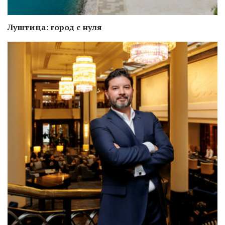
Луштица: город с нуля