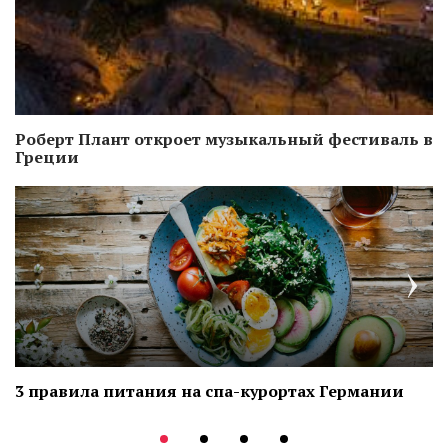
Роберт Плант откроет музыкальный фестиваль в
Греции
3 правила питания на спа-курортах Германии
Т