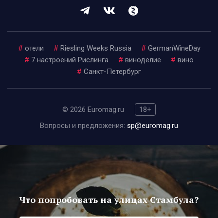
#
отели
#
Riesling Weeks Russia
#
GermanWineDay
#
7 настроений Рислинга
#
виноделие
#
вино
#
Санкт-Петербург
© 2026 Euromag.ru
18+
Вопросы и предложения:
sp@euromag.ru
Что попробовать на улицах Стамбула?