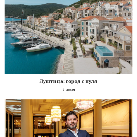
Луштица: город с нуля
7 июля