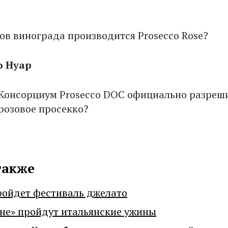
тов винограда производится Prosecco Rose?
о Нуар
 Консорциум Prosecco DOC официально разреш
розовое просекко?
также
ройдет фестиваль джелато
не» пройдут итальянские ужины