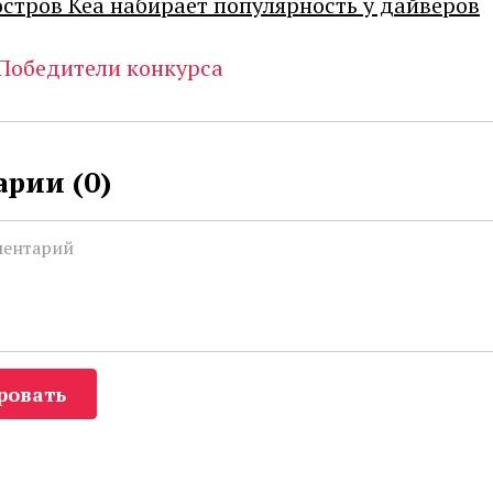
остров Кеа набирает популярность у дайверов
Победители конкурса
рии (
0
)
ровать