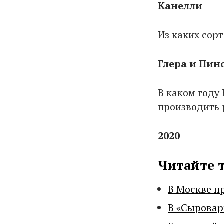
Канелли
Из каких сор
Глера и Пин
В каком году
производить 
2020
Читайте 
В Москве п
В «Сыровар