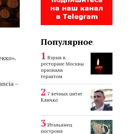
Популярное
екко».
Взрыв в
ресторане Москвы
признали
терактом
ncia –
7 вечных цитат
Кличко
Итальянец
построил