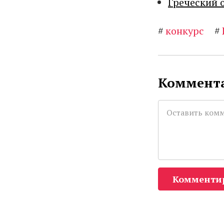
Греческий 
#
конкурс
#
Коммента
Комменти