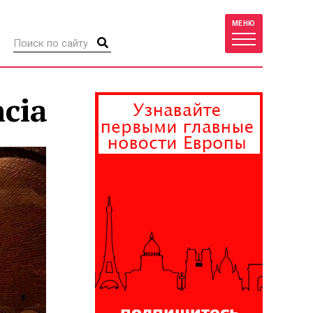
МЕНЮ
cia