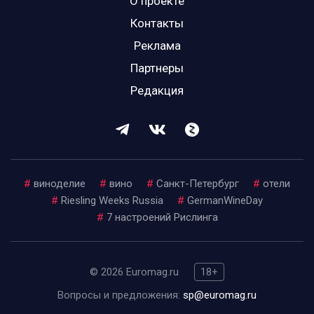
О проекте
Контакты
Реклама
Партнеры
Редакция
#
виноделие
#
вино
#
Санкт-Петербург
#
отели
#
Riesling Weeks Russia
#
GermanWineDay
#
7 настроений Рислинга
© 2026 Euromag.ru
18+
Вопросы и предложения:
sp@euromag.ru