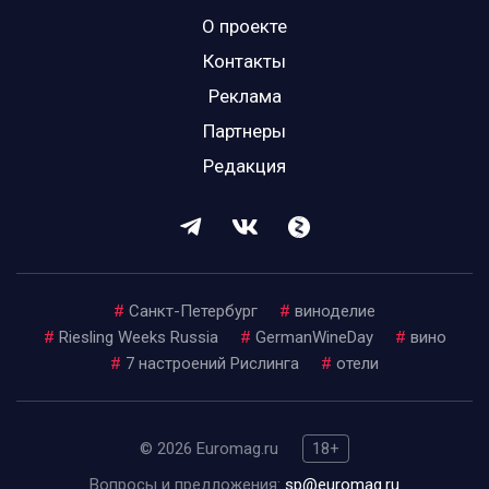
О проекте
Контакты
Реклама
Партнеры
Редакция
#
Санкт-Петербург
#
виноделие
#
Riesling Weeks Russia
#
GermanWineDay
#
вино
#
7 настроений Рислинга
#
отели
© 2026 Euromag.ru
18+
Вопросы и предложения:
sp@euromag.ru