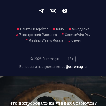
#
Санкт-Петербург
#
вино
#
виноделие
#
7 настроений Рислинга
#
GermanWineDay
#
Riesling Weeks Russia
#
отели
© 2026 Euromag.ru
18+
Вопросы и предложения:
sp@euromag.ru
Что попробовать на улицах Стамбула?