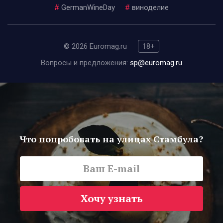
#
GermanWineDay
#
виноделие
© 2026 Euromag.ru
18+
Вопросы и предложения:
sp@euromag.ru
Что попробовать на улицах Стамбула?
Хочу узнать