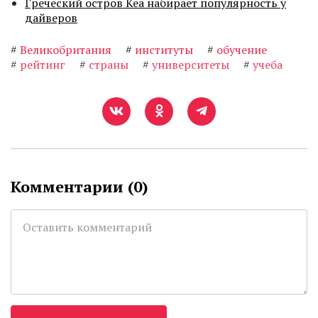
Греческий остров Кеа набирает популярность у
дайверов
#
Великобритания
#
институты
#
обучение
#
рейтинг
#
страны
#
университеты
#
учеба
Комментарии (
0
)