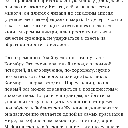
есть правильно приготовленную миногу доводилось
далеко не каждому. Кстати, сейчас как раз сезон
миноги: он длится с января до середины апреля
(лучшие месяцы — февраль и март). На десерт можно
заказать местные сладости ovos moles с нежным
яичным кремом внутри, или просто купить их в
качестве сувенира, не удержаться и съесть на
обратной дороге в Лиссабон.
Одновременно с Авейру можно заглянуть и в
Коимбру. Это очень красивый город с огромной
историей, на его изучение, по-хорошему, нужно
потратить хотя бы неделю или две (как-никак
Коимбра — первая столица Португалии!), но на
первый раз можно ограничиться и поверхностным
знакомством. Погуляйте по улицам, выйдите на
университетскую площадь. Если позволит время,
полюбуйтесь библиотекой Жуанина в университете —
она заслуженно считается одной из самых красивых в
мире, на ее фоне даже коллекция книг во дворце
Мафры несколько блекнет и пристыженно тускнеет.