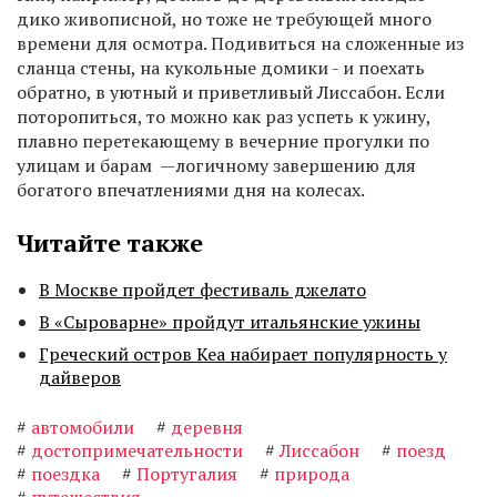
дико живописной, но тоже не требующей много
времени для осмотра. Подивиться на сложенные из
сланца стены, на кукольные домики - и поехать
обратно, в уютный и приветливый Лиссабон. Если
поторопиться, то можно как раз успеть к ужину,
плавно перетекающему в вечерние прогулки по
улицам и барам —логичному завершению для
богатого впечатлениями дня на колесах.
Читайте также
В Москве пройдет фестиваль джелато
В «Сыроварне» пройдут итальянские ужины
Греческий остров Кеа набирает популярность у
дайверов
#
автомобили
#
деревня
#
достопримечательности
#
Лиссабон
#
поезд
#
поездка
#
Португалия
#
природа