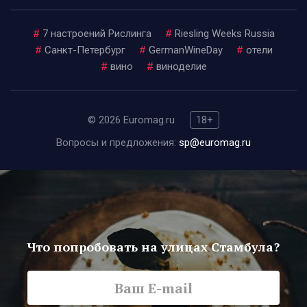
#
7 настроений Рислинга
#
Riesling Weeks Russia
#
Санкт-Петербург
#
GermanWineDay
#
отели
#
вино
#
виноделие
© 2026 Euromag.ru
18+
Вопросы и предложения:
sp@euromag.ru
Что попробовать на улицах Стамбула?