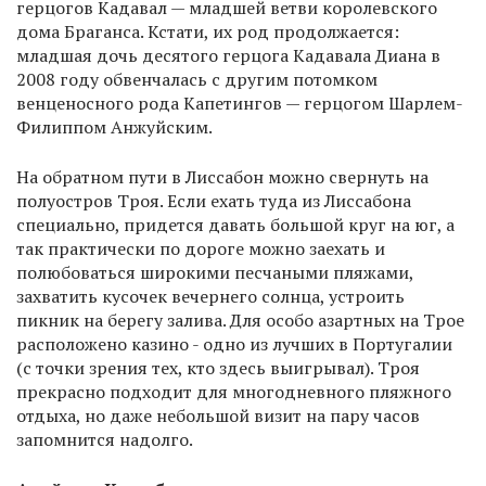
герцогов Кадавал — младшей ветви королевского
дома Браганса. Кстати, их род продолжается:
младшая дочь десятого герцога Кадавала Диана в
2008 году обвенчалась с другим потомком
венценосного рода Капетингов — герцогом Шарлем-
Филиппом Анжуйским.
На обратном пути в Лиссабон можно свернуть на
полуостров Троя. Если ехать туда из Лиссабона
специально, придется давать большой круг на юг, а
так практически по дороге можно заехать и
полюбоваться широкими песчаными пляжами,
захватить кусочек вечернего солнца, устроить
пикник на берегу залива. Для особо азартных на Трое
расположено казино - одно из лучших в Португалии
(с точки зрения тех, кто здесь выигрывал). Троя
прекрасно подходит для многодневного пляжного
отдыха, но даже небольшой визит на пару часов
запомнится надолго.