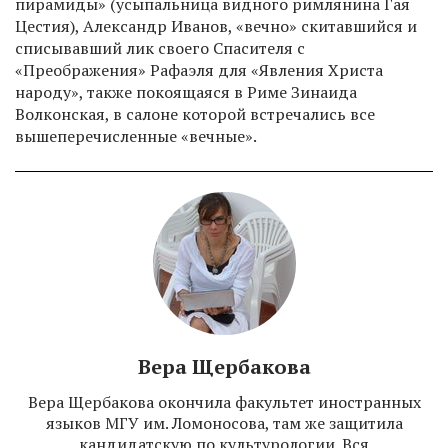
пирамиды» (усыпальница видного римлянина Гая
Цестия), Александр Иванов, «вечно» скитавшийся и
списывавший лик своего Спасителя с
«Преображения» Рафаэля для «Явления Христа
народу», также покоящаяся в Риме Зинаида
Волконская, в салоне которой встречались все
вышеперечисленные «вечные».
Вера Щербакова
Вера Щербакова окончила факультет иностранных
языков МГУ им. Ломоносова, там же защитила
кандидатскую по культурологии. Вся