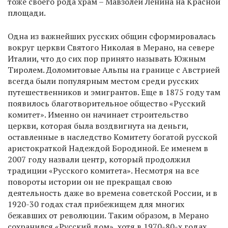
тоже своего рода храм – Мавзолей Ленина на Красной
площади.
Одна из важнейших русских общин сформировалась
вокруг церкви Святого Николая в Мерано, на севере
Италии, что до сих пор принято называть Южным
Тиролем. Доломитовые Альпы на границе с Австрией
всегда были популярным местом среди русских
путешественников и эмигрантов. Еще в 1875 году там
появилось благотворительное общество «Русский
комитет». Именно он начинает строительство
церкви, которая была воздвигнута на деньги,
оставленные в наследство Комитету богатой русской
аристократкой Надеждой Бородиной. Ее именем в
2007 году назвали центр, который продолжил
традиции «Русского комитета». Несмотря на все
повороты истории он не прекращал свою
деятельность даже во времена советской России, и в
1920-30 годах стал прибежищем для многих
бежавших от революции. Таким образом, в Мерано
сохранился «Русский дом», хотя в 1970-80-х годах