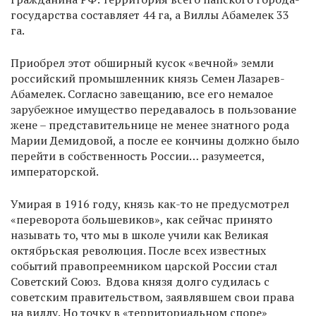
государства составляет 44 га, а Виллы Абамелек 33
га.
Приобрел этот обширный кусок «вечной» земли
российский промышленник князь Семен Лазарев-
Абамелек. Согласно завещанию, все его немалое
зарубежное имущество передавалось в пользование
жене – представительнице не менее знатного рода
Марии Демидовой, а после ее кончины должно было
перейти в собственность России… разумеется,
императорской.
Умирая в 1916 году, князь как-то не предусмотрел
«переворота большевиков», как сейчас принято
называть то, что мы в школе учили как Великая
октябрьская революция. После всех известных
событий правопреемником царской России стал
Советский Союз. Вдова князя долго судилась с
советским правительством, заявлявшем свои права
на виллу. Но точку в «территориальном споре»