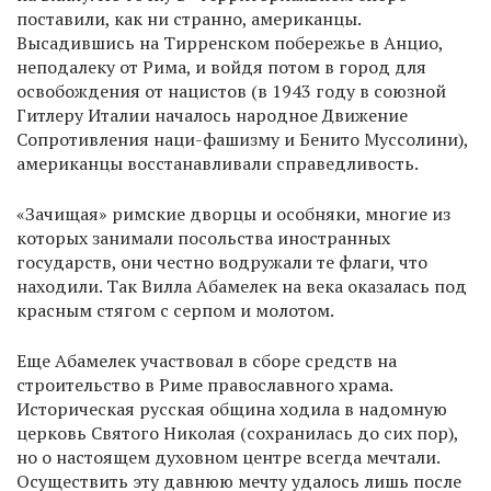
поставили, как ни странно, американцы.
Высадившись на Тирренском побережье в Анцио,
неподалеку от Рима, и войдя потом в город для
освобождения от нацистов (в 1943 году в союзной
Гитлеру Италии началось народное Движение
Сопротивления наци-фашизму и Бенито Муссолини),
американцы восстанавливали справедливость.
«Зачищая» римские дворцы и особняки, многие из
которых занимали посольства иностранных
государств, они честно водружали те флаги, что
находили. Так Вилла Абамелек на века оказалась под
красным стягом с серпом и молотом.
Еще Абамелек участвовал в сборе средств на
строительство в Риме православного храма.
Историческая русская община ходила в надомную
церковь Святого Николая (сохранилась до сих пор),
но о настоящем духовном центре всегда мечтали.
Осуществить эту давнюю мечту удалось лишь после