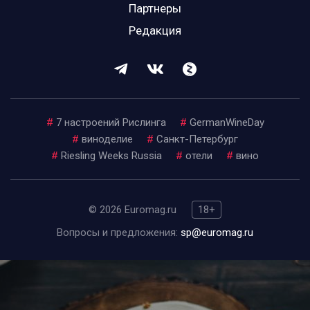
Партнеры
Редакция
#
7 настроений Рислинга
#
GermanWineDay
#
виноделие
#
Санкт-Петербург
#
Riesling Weeks Russia
#
отели
#
вино
© 2026 Euromag.ru
18+
Вопросы и предложения:
sp@euromag.ru