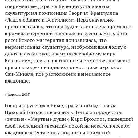
современные дары - в Венеции установлена
скульптурная композиция Георгия Франгуляна
«Ладья с Данте и Вергилием». Первоначально
предполагалась, что она будет выставлена временно
в рамках очередной Биеннале искусства. Но работа
российского мастера так понравилась, что
выразительная скульптура, изображающая лодку с
Данте и его «поводырем» по загробному миру
Вергилием, заняла постоянное и символичное место
прямо в воде - неподалеку от «острова мертвых»
Сан-Микеле, где расположено венецианское
кладбище.
4 февраля 2013
Говоря о русских в Риме, сразу приходят на ум
Николай Гоголь, писавший в Вечном городе свои
«вечные» «Мертвые души», Карл Брюллов, нашедший
свой последний «вечный» покой на некатолическом
кладбище «Тестаччо» у подножья «римской