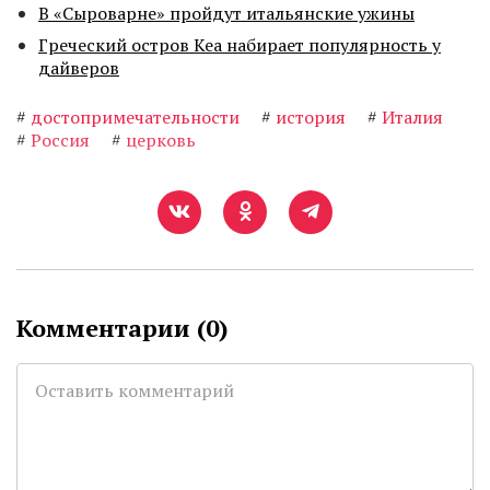
В «Сыроварне» пройдут итальянские ужины
Греческий остров Кеа набирает популярность у
дайверов
#
достопримечательности
#
история
#
Италия
#
Россия
#
церковь
Комментарии (
0
)