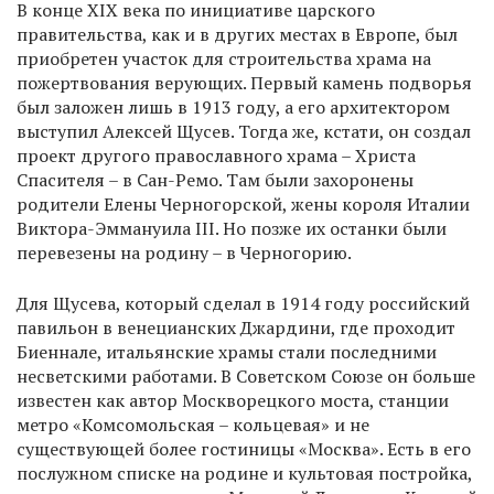
В конце XIX века по инициативе царского
правительства, как и в других местах в Европе, был
приобретен участок для строительства храма на
пожертвования верующих. Первый камень подворья
был заложен лишь в 1913 году, а его архитектором
выступил Алексей Щусев. Тогда же, кстати, он создал
проект другого православного храма – Христа
Спасителя – в Сан-Ремо. Там были захоронены
родители Елены Черногорской, жены короля Италии
Виктора-Эммануила III. Но позже их останки были
перевезены на родину – в Черногорию.
Для Щусева, который сделал в 1914 году российский
павильон в венецианских Джардини, где проходит
Биеннале, итальянские храмы стали последними
несветскими работами. В Советском Союзе он больше
известен как автор Москворецкого моста, станции
метро «Комсомольская – кольцевая» и не
существующей более гостиницы «Москва». Есть в его
послужном списке на родине и культовая постройка,