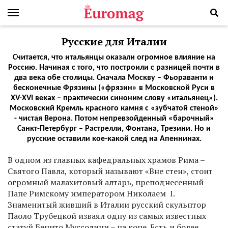
Русские для Италии
Считается, что итальянцы оказали огромное влияние на
Россию. Начиная с того, что построили с разницей почти в
два века обе столицы. Сначала Москву – Фьораванти и
бесконечные Фрязины («фрязин» в Московской Руси в
XV-XVI веках – практически синоним слову «итальянец»).
Московский Кремль красного камня с «зубчатой стеной»
- чистая Верона. Потом непревзойденный «барочный»
Санкт-Петербург – Растрелли, Фонтана, Трезини. Но и
русские оставили кое-какой след на Апеннинах.
В
одном из главных кафедральных храмов Рима –
Святого Павла, который называют «Вне стен», стоит
огромный малахитовый алтарь, преподнесенный
Папе Римскому императором Николаем I.
Знаменитый живший в Италии русский скульптор
Паоло Трубецкой изваял одну из самых известных
статуй Бенито Муссолини – на коне. Есть и более