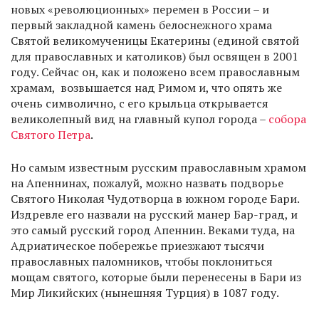
новых «революционных» перемен в России – и
первый закладной камень белоснежного храма
Святой великомученицы Екатерины (единой святой
для православных и католиков) был освящен в 2001
году. Сейчас он, как и положено всем православным
храмам, возвышается над Римом и, что опять же
очень символично, с его крыльца открывается
великолепный вид на главный купол города –
собора
Святого Петра
.
Но самым известным русским православным храмом
на Апеннинах, пожалуй, можно назвать подворье
Святого Николая Чудотворца в южном городе Бари.
Издревле его назвали на русский манер Бар-град, и
это самый русский город Апеннин. Веками туда, на
Адриатическое побережье приезжают тысячи
православных паломников, чтобы поклониться
мощам святого, которые были перенесены в Бари из
Мир Ликийских (нынешняя Турция) в 1087 году.