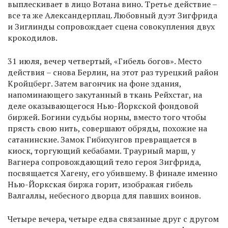
выплескивает в лицо Вотана вино. Третье действие –
все та же Александерплац. Любовный дуэт Зигфрида
и Зиглинды сопровождает сцена совокупления двух
крокодилов.
31 июля, вечер четвертый, «Гибель богов». Место
действия – снова Берлин, на этот раз турецкий район
Кройцберг. Затем вагончик на фоне здания,
напоминающего закутанный в ткань Рейхстаг, на
деле оказывающегося Нью-Йоркской фондовой
биржей. Богини судьбы норны, вместо того чтобы
прясть свою нить, совершают обряды, похожие на
сатанинские. Замок Гибихунгов превращается в
киоск, торгующий кебабами. Траурный марш, у
Вагнера сопровождающий тело героя Зигфрида,
посвящается Хагену, его убившему. В финале именно
Нью-Йоркская биржа горит, изображая гибель
Валгаллы, небесного дворца для павших воинов.
Четыре вечера, четыре едва связанные друг с другом