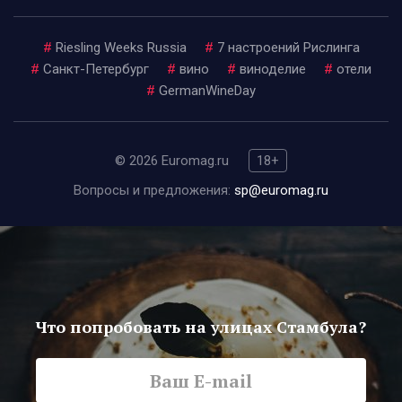
#
Riesling Weeks Russia
#
7 настроений Рислинга
#
Санкт-Петербург
#
вино
#
виноделие
#
отели
#
GermanWineDay
© 2026 Euromag.ru
18+
Вопросы и предложения:
sp@euromag.ru
Что попробовать на улицах Стамбула?