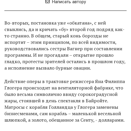
Написать автору
Во-вторых, постановка уже «обкатана», с ней
свыклись, да и кричать «бу» второй год подряд как-
то странно. В общем, старый конь борозды не
испортит – этим принципом, по всей видимости,
руководствовались сестры Вагнер при составлении
программы. И не прогадали – открытие прошло
гладко, протесты зрителей остались в прошлом году,
а исполнение вызвало бурные овации.
Действие оперы в трактовке режиссера Яна Филиппа
Глогера происходит на вентиляторной фабрике, что
было весьма символично ввиду сорокоградусной
жары, стоявшей в день спектакля в Байройте.
Матросы с корабля Голландца у Глогера заменены
бизнесменами, сам корабль – маленькой весельной
шлюпкой, а золото, обещанное за Сенту, - долларами.