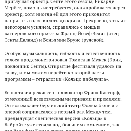
приглушая оркестр. Сенте этого сезона, Рикарде
Мербет, помощь не требуется, она «пробивает» через
оркестр, хотя иногда ей для этого приходится
напрягать голос вплоть до крика. Прекрасно, хоть и с
некоторым усилием, справились с мощью
вагнеровского оркестра Франц-Йозеф Зелиг (отец
Сенты Даланд) и Беньямин Брунс (рулевой).
Особую музыкальность, гибкость и естественность
голоса продемонстрировал Томислав Мужек (Эрик,
поклонник Сенты). Открытие фестиваля удалось на
славу, и мы можем перейти ко второй части
программы – тетралогии «Кольцо нибелунга».
Ее поставил режиссер-провокатор Франк Касторф,
отмеченный всевозможными призами и премиями.
Он возглавляет берлинский театр Фольксбюне и с
оперой соприкасался в первый раз. Между тем,
предыдущая сценическая версия «Кольца» в
Байройте уже стояла под большим сомнением, так