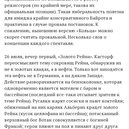
режиссеров (по крайней мере, такова их
официальная позиция). Такая либеральность полезна
для имиджа крайне консервативного Байрота и
практична в случае провала постановок. К
сожалению, нынешнюю версию «Кольца» можно
скорее считать провальной. Несколько слов о
концепции каждого спектакля.
26 июля, вечер первый, «Золото Рейна». Касторф
переосмысляет тему сокровищ Рейна, обнаружив их
не в золотых кладах, а в нефти. Только вот находится
эта нефть не в Германии, а на диком Западе.
Действие разворачивается на бензоколонке, которая
одновременно является мотелем с баром и
бассейном (последний все-таки отсылает зрителя к
теме Рейна). Русалки жарят сосиски и пьют коктейли;
обиженный на них карлик Альберих крадет золото
Рейна (кусок целлофана из бассейна); потасканный
верховный бог Вотан совокупляется с богиней
Фрикой; герои плюют на пол и пинают друг друга