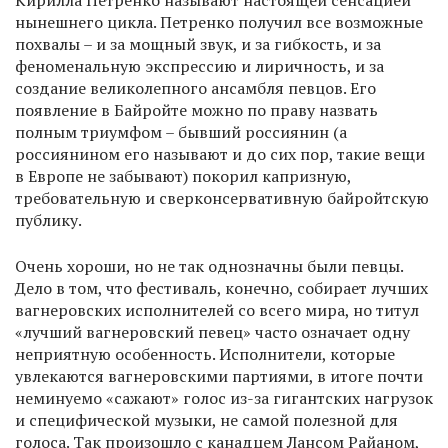
Кирилла Петренко называют настоящей сенсацией
нынешнего цикла. Петренко получил все возможные
похвалы – и за мощный звук, и за гибкость, и за
феноменальную экспрессию и лиричность, и за
создание великолепного ансамбля певцов. Его
появление в Байройте можно по праву назвать
полным триумфом – бывший россиянин (а
россиянином его называют и до сих пор, такие вещи
в Европе не забывают) покорил капризную,
требовательную и сверконсервативную байройтскую
публику.
Очень хороши, но не так однозначны были певцы.
Дело в том, что фестиваль, конечно, собирает лучших
вагнеровских исполнителей со всего мира, но титул
«лучший вагнеровский певец» часто означает одну
неприятную особенность. Исполнители, которые
увлекаются вагнеровскими партиями, в итоге почти
неминуемо «сажают» голос из-за гигантских нагрузок
и специфической музыки, не самой полезной для
голоса. Так произошло с канадцем Лансом Райаном,