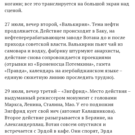
ногами; все это транслируется на большой экран над
сценой.
27 июля, вечер второй, «Валькирия». Тема нефти
продолжается. Действие происходит в Баку, на
нефтеперерабатывающем заводе Вотана до и после
прихода советской власти. Валькирии пьют чай из
самовара и водку, фабрику штурмуют анархисты,
действие снова сопровождается проекциями
(отрывки из «Броненосца Потемкина», газета
«Правда», календарь на азербайджанском языке –
единую сюжетную линию проследить трудно).
29 июля, вечер третий – «Зигфрид». Место действия –
выдуманный режиссером монумент с головами
Маркса, Ленина, Сталина, Мао. У его подножия
Зигфрид кует свой меч (автомат Калашникова).
Второе действие разыгрывается в Берлине, на
Александерплац. Вотан совсем опустился и
встречается с Эрдой в кафе. Они спорят, Эрда