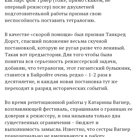
как Ларс фон Триер (тоже, прямо скажем, не
оперный режиссер) после двухлетней
подготовительной работы признал свою
неспособность поставить тетралогию.
В качестве «скорой помощи» был призван Танкред
Дорст, спасший положение весьма скучной
постановкой, которую не ругал разве что ленивый.
Такая вот предыстория. Для того чтобы была
понятна вся серьезность режиссерской задачи,
добавлю, что тетралогия, этот гигантский булыжник,
ставится в Байройте очень редко – 1-2 раза в
десятилетие, и каждая новая постановка тут же
переходит в разряд исторических событий.
Во время репетиционной работы у Катарины Вагнер,
возглавляющей фестиваль, спрашивали о границах ее
доверия к режиссеру, и она называла только два
существенных ограничения – бюджет и
выполнимость замысла. Известно, что сестры Вагнер
принципиально не вмешиваются в работу