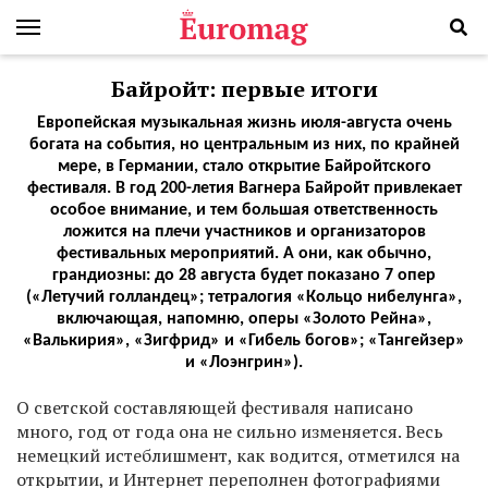
Байройт: первые итоги
Европейская музыкальная жизнь июля-августа очень
богата на события, но центральным из них, по крайней
мере, в Германии, стало открытие Байройтского
фестиваля. В год 200-летия Вагнера Байройт привлекает
особое внимание, и тем большая ответственность
ложится на плечи участников и организаторов
фестивальных мероприятий. А они, как обычно,
грандиозны: до 28 августа будет показано 7 опер
(«Летучий голландец»; тетралогия «Кольцо нибелунга»,
включающая, напомню, оперы «Золото Рейна»,
«Валькирия», «Зигфрид» и «Гибель богов»; «Тангейзер»
и «Лоэнгрин»).
О светской составляющей фестиваля написано
много, год от года она не сильно изменяется. Весь
немецкий истеблишмент, как водится, отметился на
открытии, и Интернет переполнен фотографиями