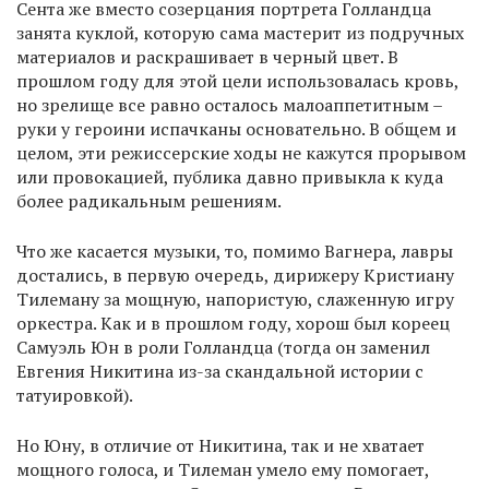
Сента же вместо созерцания портрета Голландца
занята куклой, которую сама мастерит из подручных
материалов и раскрашивает в черный цвет. В
прошлом году для этой цели использовалась кровь,
но зрелище все равно осталось малоаппетитным –
руки у героини испачканы основательно. В общем и
целом, эти режиссерские ходы не кажутся прорывом
или провокацией, публика давно привыкла к куда
более радикальным решениям.
Что же касается музыки, то, помимо Вагнера, лавры
достались, в первую очередь, дирижеру Кристиану
Тилеману за мощную, напористую, слаженную игру
оркестра. Как и в прошлом году, хорош был кореец
Самуэль Юн в роли Голландца (тогда он заменил
Евгения Никитина из-за скандальной истории с
татуировкой).
Но Юну, в отличие от Никитина, так и не хватает
мощного голоса, и Тилеман умело ему помогает,