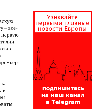
овскую
у – все-
в первую
Италии
ротив
у
премьер-
ь.
Аня
ен
оваты