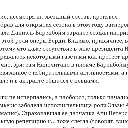
ие, несмотря на звездный состав, произвел
брав для открытия сезона в этом году вагнер
ала Даниэль Баренбойм заранее создал интриг
 этой роли оперы Верди. Видимо, привычнее, 
отому что даже отсутствие в зале президента 
ивалось некоторыми газетами как протест п
ечно, зря: сам Наполитано в письме Баренбойм
, связанное с избирательными активностями, а 
ле и в антракте общался с певцами.
ги не исчерпались, а наоборот, только началис
мьеры заболела исполнительница роли Эльзы 
рмания). Страховавшая ее датчанка Анн Петерс
льную репетицию и… тоже слегла (говорят, вин