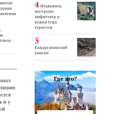
многие
Итальянец
журнал
построил
равления
амфитеатр и
водил туда
туристов
,
ая
 повод
Кадаргаванский
каньон
Где это?
канал
сляцию
елся
ь и у
вой