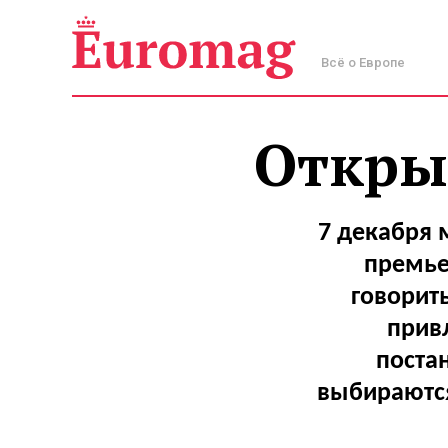
Всё о Европе
Открыт
7 декабря 
премье
говорить
прив
поста
выбираются