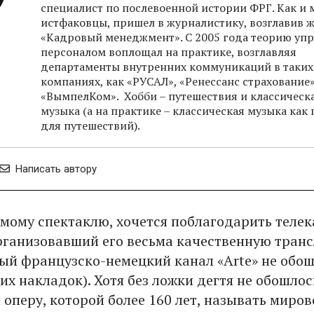
специалист по послевоенной истории ФРГ. Как и 
истфаковцы, пришел в журналистику, возглавив 
«Кадровый менеджмент». С 2005 года теорию уп
персоналом воплощал на практике, возглавляя
департаменты внутренних коммуникаций в таких
компаниях, как «РУСАЛ», «Ренессанс страхование»
«ВымпелКом». Хобби – путешествия и классическ
музыка (а на практике – классическая музыка как
для путешествий).
Написать автору
амому спектаклю, хочется поблагодарить теле
организовавший его весьма качественную тран
ый французско-немецкий канал «Arte» не обош
их накладок). Хотя без ложки дегтя не обошлос
я оперу, которой более 160 лет, называть миро