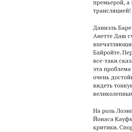
премьерой, а 
трансляцией!
Даниэль Баре
Анетте Даш с
впечатляющий
Байройте. Пе
все-таки сказ
эта проблема
очень достойн
видеть тонку
великолепным
На роль Лоэн
Йонаса Кауфм
критики. Спор