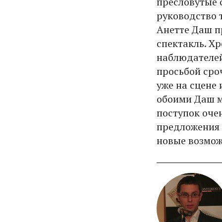
пресловутые с
руководство 
Анетте Даш п
спектакль. Х
наблюдателей
просьбой сро
уже на сцене
обоими Даш м
поступок очен
предложения 
новые возмож