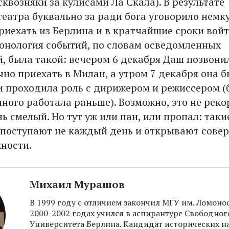
квозняки за кулисами Ла Скала). В результате
театра буквально за ради бога уговорило немк
риехать из Берлина и в кратчайшие сроки войт
ронология событий, по словам осведомленных
, была такой: вечером 6 декабря Даш позвони
чно приехать в Милан, а утром 7 декабря она 
 и проходила роль с дирижером и режиссером (
ного работала раньше). Возможно, это не реко
ь смелый. Но тут уж или пан, или пропал: таки
поступают не каждый день и открывают сове
ности.
Михаил Мурашов
В 1999 году с отличием закончил МГУ им. Ломонос
2000-2002 годах учился в аспирантуре Свободног
Университета Берлина. Кандидат исторических на