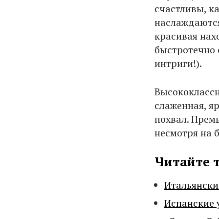
счастливы, ка
наслаждаются
красивая нах
быстротечно 
интриги!).
Высококлассн
слаженная, я
похвал. Премь
несмотря на 
Читайте 
Итальянски
Испанские 