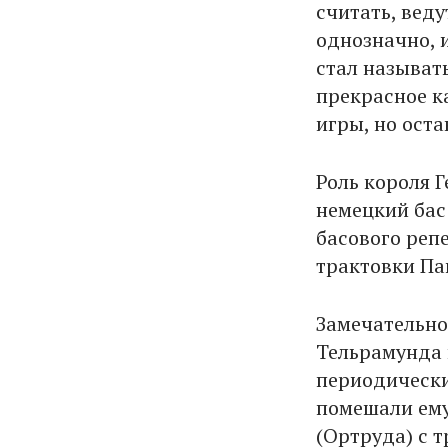
считать, веду
однозначно, 
стал называт
прекрасное к
игры, но ост
Роль короля 
немецкий бас 
басового репе
трактовки Па
Замечательно
Тельрамунда 
периодически
помешали ему
(Ортруда) с т