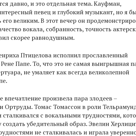
тся давно, и это отдельная тема. Кауфман,
интересный певец и глубокий музыкант, но я бы
ь его великим. В этот вечер он продемонстрир
ачество вокала, собранность, точность актерс
авил скорее равнодушным.
Генриха Птицелова исполнил прославленный
Рене Папе. То, что это не самая выигрышная п
ртуара, не умаляет как всегда великолепной
пе.
е впечатление произвела пара злодеев –
и Ортруды. Томас Томассон в роли Тельрамун
 сталкивался с вокальными трудностями, кот
 создать убедительный образ. Эвелин Херлици
рудностями не сталкивалась и играла уверенно