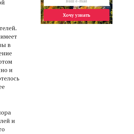
ой
Хочу узнать
телей.
 имеет
зы в
ение
Потом
нно и
отелось
ее
нора
лей и
то