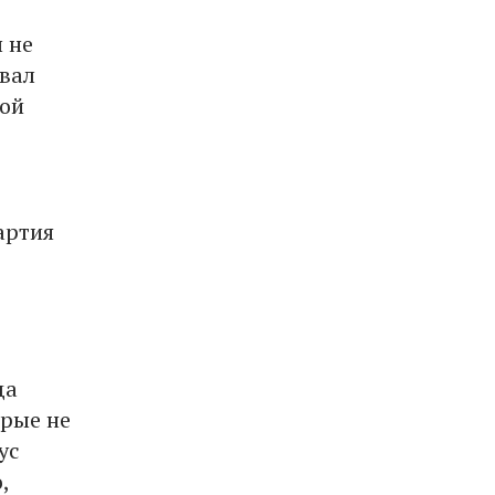
 не
овал
кой
артия
да
орые не
ус
,