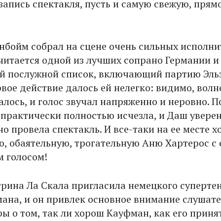
запись спектакля, пусть и самую свежую, прям
нбойм собрал на сцене очень сильных исполни
читается одной из лучших сопрано Германии и
 послужной список, включающий партию Эль
рвое действие далось ей нелегко: видимо, волн
алось, и голос звучал напряженно и неровно. 
 практически полностью исчезла, и Даш увере
о провела спектакль. И все-таки на ее месте х
ю, обаятельную, трогательную Аню Хартерос с 
 голосом!
грина Ла Скала пригласила немецкого суперте
ана, и он привлек основное внимание слушате
ы о том, так ли хорош Кауфман, как его приня