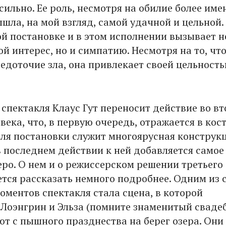
сильно. Ее роль, несмотря на обилие более им
шла, на мой взгляд, самой удачной и цельной.
ой постановке и в этом исполнении вызывает н
й интерес, но и симпатию. Несмотря на то, что
редоточие зла, она привлекает своей цельность
спектакля Клаус Гут переносит действие во в
века, что, в первую очередь, отражается в кос
ля постановки служит многоярусная конструкц
в последнем действии к ней добавляется самое
еро. О нем и о режиссерском решении третьего
ется рассказать немного подробнее. Одним из
оментов спектакля стала сцена, в которой
Лоэнгрин и Эльза (помните знаменитый свад
ют с пышного празднества на берег озера. Они