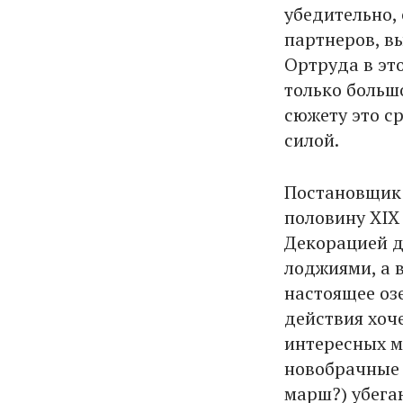
убедительно, 
партнеров, вы
Ортруда в эт
только большо
сюжету это с
силой.
Постановщик 
половину XIX 
Декорацией д
лоджиями, а 
настоящее оз
действия хоч
интересных м
новобрачные 
марш?) убега