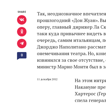
Так, неоднозначное впечатлен
SHARE
прошлогодний «Дон Жуан». Вы
оперу, главный дирижер Ла Ск
таки куда привычнее видеть в
очередь, самим итальянцам, п
Джорджо Наполитано рассматр
онемечивания театра. Но, кон
0
извинился за свое отсутствие
министр Марио Монти был в за
На этом интри
11 декабря 2012
Накануне пре
Хартерос (Ге
спела генера