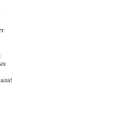
и
ут
и
ых
ала!