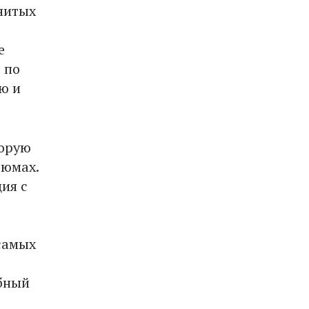
енитых
е
 по
ю и
торую
тюмах.
ия с
 самых
ебный