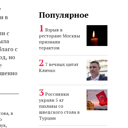
у
Популярное
и в
Взрыв в
ли с
ресторане Москвы
была
признали
терактом
благо с
рд, но
е
7 вечных цитат
Кличко
ршенно
Россиянки
украли 5 кг
пахлавы со
шведского стола в
ова, в
Турции
о
ук,