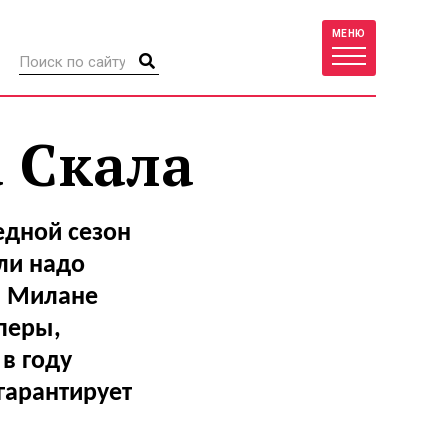
МЕНЮ
а Скала
едной сезон
ли надо
 в Милане
перы,
в году
гарантирует