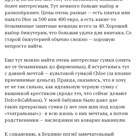
более интересным. Тут немного больше выбор и
разнообразнее. Цены очень разные — есть платья или
пальто Dior за 300 или 400 евро, а есть какие-то
безымянные занятные вещицы всего за 40. Хороший
выбор бижутерии, что большая удача для винтажа. Со
старой бижутерией обычно сложно — хорошую
непросто найти.
Еще тут можно найти очень интересные сумки (опять
же от безымянных до фирменных). Я встретилась тут
с давней мечтой — культовой сумкой Chloe (за вполне
приемлимые деньги). Правда, оказалось, что я хочу
ее не так сильно, как идеальную черную сумку с
вышивкой крестиком (вроде тех, что сейчас делают
Dolce&Gabbana). У моей бабушки было даже две
таких прекрасных сумки (у нее они шли под кодом
«театральные») - я всю жизнь о них мечтала, а потом
родственники — наследники их коварно выкинули.
К сожалению, в Берлине погиб замечательный