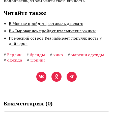
подбираешь, чтобы найти свою личность.
Читайте также
В Москве пройдет фестиваль джелато
В «Сыроварне» пройдут итальянские ужины
Греческий остров Кеа набирает популярность у
дайверов
#
Берлин
#
бренды
#
кино
#
магазин одежды
#
одежда
#
шопинг
Комментарии (
0
)