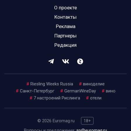
О проекте
Контакты
Реклама
Партнеры
Редакция
#
Riesling Weeks Russia
#
виноделие
#
Санкт-Петербург
#
GermanWineDay
#
вино
#
7 настроений Рислинга
#
отели
© 2026 Euromag.ru
18+
Вопросы и предложения:
sp@euromag.ru