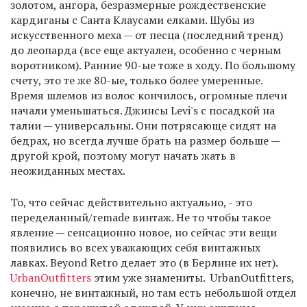
золотом, ангора, безразмерные рождественские
кардиганы с Санта Клаусами елками. Шубы из
искусственного меха — от песца (последний тренд)
до леопарда (все еще актуален, особенно с черным
воротником). Ранние 90-ые тоже в ходу. По большому
счету, это те же 80-ые, только более умеренные.
Время шлемов из волос кончилось, огромные плечи
начали уменьшаться. Джинсы Levi's с посадкой на
талии — универсальны. Они потрясающе сидят на
бедрах, но всегда лучше брать на размер больше —
другой крой, поэтому могут начать жать в
неожиданных местах.
То, что сейчас действительно актуально, - это
переделанный/remade винтаж. Не то чтобы такое
явление — сенсационно новое, но сейчас эти вещи
появились во всех уважающих себя винтажных
лавках. Beyond Retro делает это (в Берлине их нет).
UrbanOutfitters
этим уже знамениты. UrbanOutfitters,
конечно, не винтажный, но там есть небольшой отдел