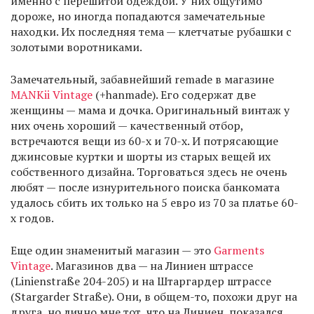
именно с перешитой одеждой. У них ощутимо
дороже, но иногда попадаются замечательные
находки. Их последняя тема — клетчатые рубашки с
золотыми воротниками.
Замечательный, забавнейший remade в магазине
MANKii Vintage
(+hanmade). Его содержат две
женщины — мама и дочка. Оригинальный винтаж у
них очень хороший — качественный отбор,
встречаются вещи из 60-х и 70-х. И потрясающие
джинсовые куртки и шорты из старых вещей их
собственного дизайна. Торговаться здесь не очень
любят — после изнурительного поиска банкомата
удалось сбить их только на 5 евро из 70 за платье 60-
х годов.
Еще один знаменитый магазин — это
Garments
Vintage
. Магазинов два — на Линиен штрассе
(Linienstraße 204-205) и на Штаргардер штрассе
(Stargarder Straße). Они, в общем-то, похожи друг на
друга, но лично мне тот, что на Линиен, показался