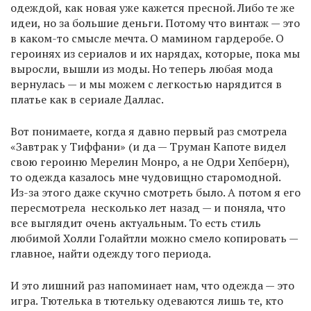
одеждой, как новая уже кажется пресной. Либо те же
идеи, но за большие деньги. Потому что винтаж — это
в каком-то смысле мечта. О мамином гардеробе. О
героинях из сериалов и их нарядах, которые, пока мы
выросли, вышли из моды. Но теперь любая мода
вернулась — и мы можем с легкостью нарядится в
платье как в сериале Даллас.
Вот понимаете, когда я давно первый раз смотрела
«Завтрак у Тиффани» (и да — Труман Капоте видел
свою героиню Мерелин Монро, а не Одри Хепберн),
то одежда казалось мне чудовищно старомодной.
Из-за этого даже скучно смотреть было. А потом я его
пересмотрела несколько лет назад — и поняла, что
все выглядит очень актуальным. То есть стиль
любимой Холли Голайтли можно смело копировать —
главное, найти одежду того периода.
И это лишний раз напоминает нам, что одежда — это
игра. Тютелька в тютельку одеваются лишь те, кто