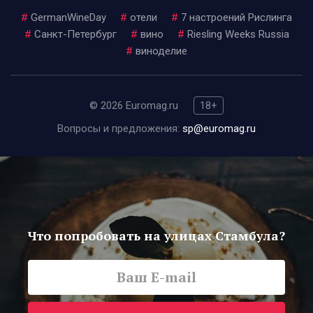
#
GermanWineDay
#
отели
#
7 настроений Рислинга
#
Санкт-Петербург
#
вино
#
Riesling Weeks Russia
#
виноделие
© 2026 Euromag.ru
18+
Вопросы и предложения:
sp@euromag.ru
Что попробовать на улицах Стамбула?