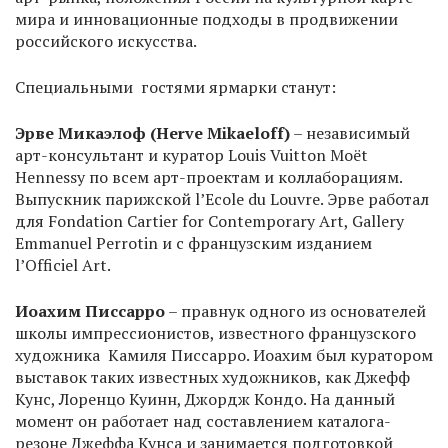
мира и инновационные подходы в продвижении
российского искусства.
Специальными гостями ярмарки станут:
Эрве Микаэлоф (Herve Mikaeloff)
– независимый
арт-консультант и куратор Louis Vuitton Moët
Hennessy по всем арт-проектам и коллаборациям.
Выпускник парижской l’Ecole du Louvre. Эрве работал
для Fondation Cartier for Contemporary Art, Gallery
Emmanuel Perrotin и с французским изданием
l’Officiel Art.
Иоахим Писсарро
– правнук одного из основателей
школы импрессионистов, известного французского
художника Камиля Писсарро. Иоахим был куратором
выставок таких известных художников, как Джефф
Кунс, Лоренцо Куинн, Джордж Кондо. На данный
момент он работает над составлением каталога-
резоне Джеффа Кунса и занимается подготовкой