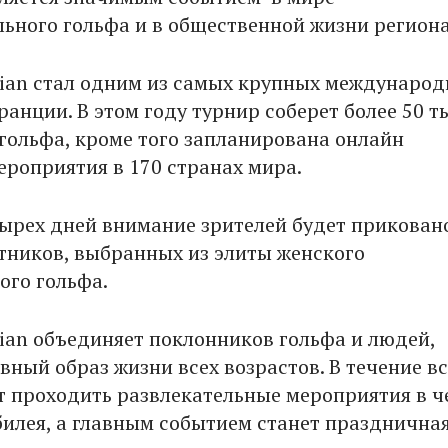
ьного гольфа и в общественной жизни региона
ian стал одним из самых крупных междунаро
анции. В этом году турнир соберет более 50 т
гольфа, кроме того запланирована онлайн
ероприятия в 170 странах мира.
тырех дней внимание зрителей будет прикован
стников, выбранных из элиты женского
ого гольфа.
ian объединяет поклонников гольфа и людей,
вный образ жизни всех возрастов. В течение вс
т проходить развлекательные мероприятия в ч
билея, а главным событием станет празднична