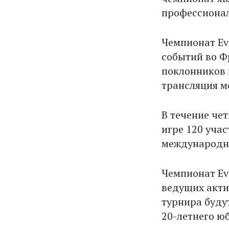
профессионал
Чемпионат Ev
событий во Фр
поклонников 
трансляция м
В течение че
игре 120 уча
международн
Чемпионат Ev
ведущих акти
турнира буду
20-летнего ю