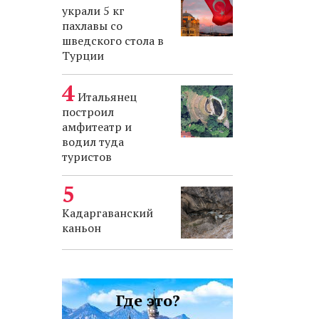
украли 5 кг
пахлавы со
шведского стола в
Турции
Итальянец
построил
амфитеатр и
водил туда
туристов
Кадаргаванский
каньон
Где это?