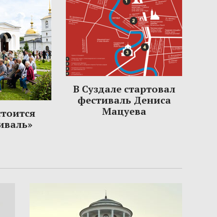
В Суздале стартовал
фестиваль Дениса
Мацуева
стоится
иваль»