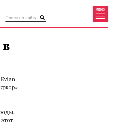
МЕНЮ
 в
 Evian
йджор»
роды,
 этот