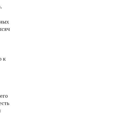
.
дных
ысяч
о к
его
есть
я