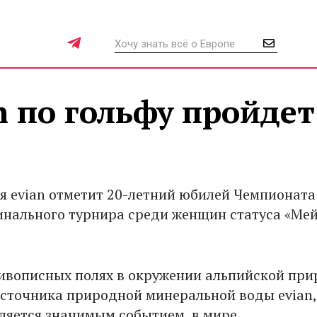
 по гольфу пройдет
ря evian отметит 20-летний юбилей Чемпионата
финального турнира среди женщин статуса «Ме
ивописных полях в окружении альпийской при
источника природной минеральной воды evian,
ляется значимым событием в мире