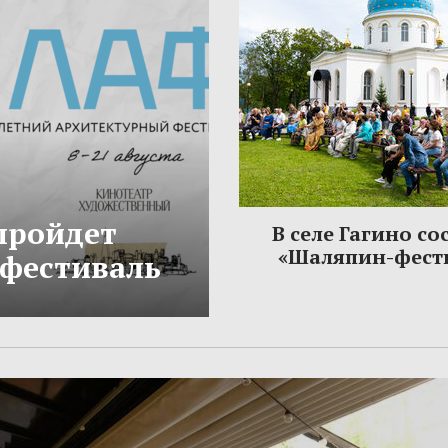
 пройдет
В селе Гагино со
«Шаляпин-фест
фестиваль