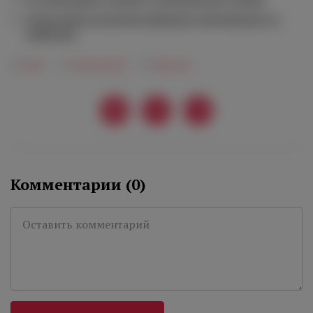
Греческий остров Кеа набирает популярность у
дайверов
#
вино
#
виноделие
#
Москва
Комментарии (
0
)