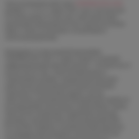
Эногастрономический салон
VINSPIRATION 2023
пройдет с 15 по 17 марта 2023 года в московском
Гостином дворе. В этом году салон представит
продукцию виноделия России и других регионов
мира, а также ассортимент гастрономии и
эногастроатрибутики.
Пленарную сессию деловой программы
VINSPIRATION 2023 15 марта откроет основной
информационный партнёр проекта – Роскачество. В
дискуссии на тему «Алкогольный рынок в
современных реалиях» модератором выступит
заместитель руководителя Роскачества Елена
Саратцева. В обсуждении примут участие
заместитель руководителя Федеральной службы по
регулированию алкогольного рынка Денис Гуляев,
заместитель начальника Управления контроля
рекламы и недобросовестной конкуренции ФАС
России Яна Склярова, исполнительный директор
Ассоциации виноградарей и виноделов России