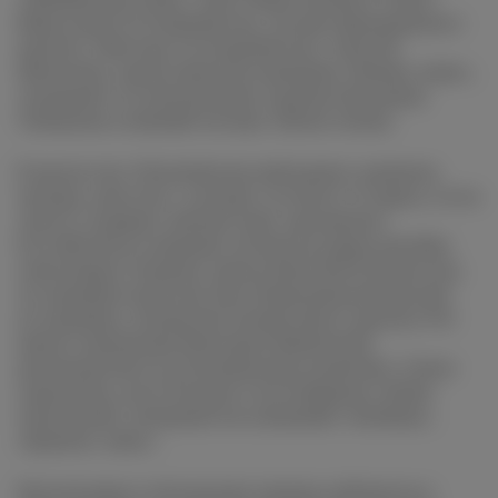
Индустрии Гостеприимства, эксперт федерального
проекта «Мастера гостеприимства» Алексей
Матвеенко, представители компании «Кубань-вино»,
специалист по внутреннему туризму Екатерина
Табоякова и винный эксперт Айгюн Атаева.
В дискуссии «Потребительский рынок: развитие,
тренды, качество», которая состоится 16 марта, гости
смогут услышать мнение вице-президента
Российской ассоциации экспертов рынка ритейла
Александра Ставцева, представителей Роскачества,
Ассоциации игристых вин, Национальной мясной
ассоциации, основателя независимого проекта VIC
малого виноделия Виктории Мамичевой,
руководителя по региональному развитию «Союза
сыроделов, дегустаторов и поставщиков» Юлии
Алексеевой, специалистов компаний «ЭкоНива»,
«Дербент-вино».
Презентации и обсуждение винных рейтингов и