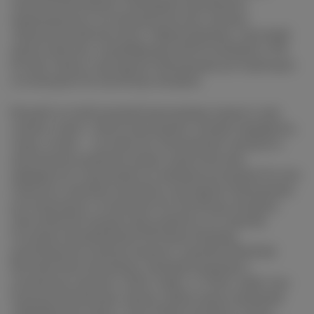
Алексей Плотников, помощник президента
национального исследовательского центра
«Курчатовский институт» Ирина Донник, торговый
представитель Азербайджанской Республики в РФ
Руслан Алиев и президент Федерации рестораторов
и отельеров России Игорь Бухаров.
Второй сессией деловой программы первого дня
салона станет «Эногастротуризм: лучшие маршруты,
гиды, отели» – на повестке обсуждение трендов и
перспектив развития новых туристических
маршрутов и программ по винным регионам России.
Опытом и идеями поделятся президент Федерации
рестораторов и отельеров России Игорь Бухаров,
член рабочей группы при комитете по туризму
Государственной Думы РФ Елена Порман,
руководитель Центра винного туризма WinePark
Евгения Константинова, винный журналист,
основатель проекта «Пить наше» и «Пить наше тур»
Гертруда Кузнецова, бренд-амбассадор компании
«Цимлянские вина», член Общественного Союза