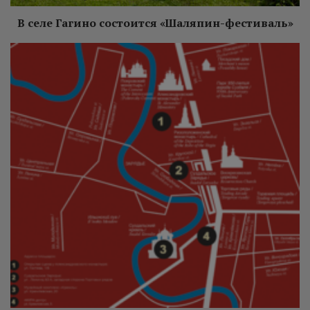
В селе Гагино состоится «Шаляпин-фестиваль»