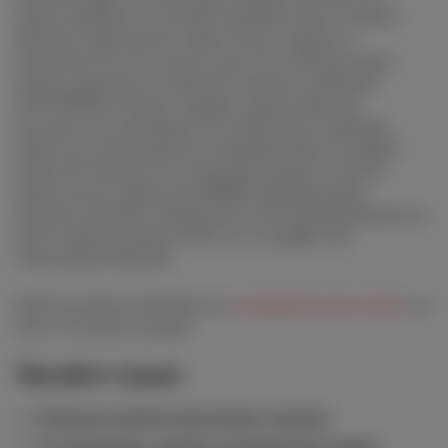
гидов пройдут во второй половине дня 16 марта.
Проекты презентуют глава Союза сомелье и
экспертов России, автор гида «Российские вина»
Артур Саркисян, основатель винного рейтинга
TOP100Wines Игорь Сердюк, представители
Роскачества, президент Российской ассоциации
кавистов, руководитель компании Wine Incognito
Алексей Соловьев. В осуждении примет участие
заместитель директора ВНИИ пивоваренной,
безалкогольной и винодельческой промышленности,
член-корреспондент РАН, д.т.н, профессор
Александр Панасюк.
Билеты можно приобрести
на официальном сайте
и в
кассе Гостиного двора.
Читайте также
В Москве пройдет фестиваль джелато
В «Сыроварне» пройдут итальянские ужины