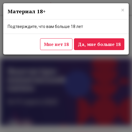
×
Материал 18+
Эксперты обсудят винный
Подтверждите, что вам больше 18 лет
туризм на эногастрономическом
салоне в Москве
Мне нет 18
Да, мне больше 18
14 марта 2023