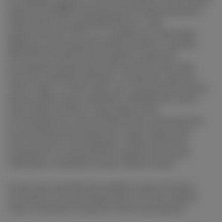
ассоциации кавистов Алексей Соловьев, заместитель
директора ВНИИ пивоваренной, безалкогольной и
винодельческой промышленности, член-
корреспондент РАН, д.т.н, профессор Александр
Панасюк, руководитель Центра винного туризма
WinePark Евгения Константинова, директор
Ассоциации производителей игристых вин Алан
Соколов, винный журналист, основатель проекта
«Пить наше» и «Пить наше тур» Гертруда Кузнецова,
бренд-амбассадор компании «Цимлянские вина»,
член Общественного Союза Индустрии
Гостеприимства Алексей Матвеенко, руководитель
по региональному развитию «Союза сыроделов,
дегустаторов и поставщиков» Юлия Алексеева,
специалист по внутреннему туризму Екатерина
Табоякова и винный эксперт Айгюн Атаева.
За два дня деловой программы успели обсудить
состояние и тренды виноделия в России, винные
гиды и рейтинги, развитие эногастротуризма.