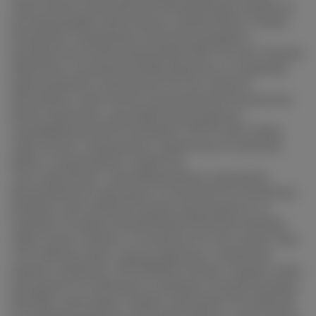
заместитель руководителя Федеральной службы по
регулированию алкогольного рынка Денис Гуляев,
начальник Управления контроля рекламы и
недобросовестной конкуренции ФАС России Татьяна
Никитина, исполнительный директор Ассоциации
виноградарей и виноделов России Алексей
Плотников, заместитель руководителя Роскачества
Елена Саратцева, торговый представитель
Азербайджанской Республики в РФ Руслан Алиев,
заместитель генерального директора по научной
работе Акционерного общества
«Росспиртпром» Алла Даниловцева, президент
Федерации рестораторов и отельеров России Игорь
Бухаров, член рабочей группы при комитете по
туризму Государственной Думы РФ Елена Порман,
глава Союза сомелье и экспертов России, автор гида
«Российские вина» Артур Саркисян, основатель
винного рейтинга TOP100Wines Игорь Сердюк, вице-
президент Российской ассоциации экспертов рынка
ритейла Александр Ставцев, президент Российской