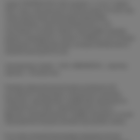
Салон VINSPIRATION 2023 прошел с 15 по 17 марта
2023 года в московском Гостином дворе. В этом году
Салон представил продукцию виноделия,
гастрономии и эногастроатрибутики от 126
участников. Гостями cалона стали профессионалы
рынка и журналисты, сомелье и байеры, дегустаторы,
виноделы и любители вина, которые интересуются
винной культурой России.
Организатор салона – ООО «ВИНЭКСПО», партнер
проекта – Роскачество.
Помимо широкой презентации возможностей
российского виноделия и производств крепких
напитков, сыроварения и крафтовых производств
деликатесов из мяса, морепродуктов, ягод и
фруктов, большой интерес профессионалов и гостей
мероприятия вызвала деловая программа салона.
В сессиях деловой программы приняли участие