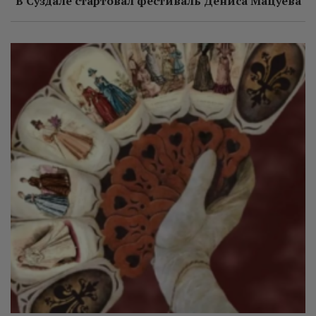
В Суздале стартовал фестиваль Дениса Мацуева