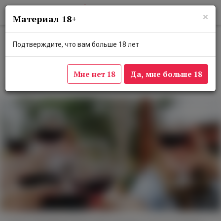
×
Материал 18+
Эногастрономический салон
Подтверждите, что вам больше 18 лет
VINSPIRATION 2023 завершился в
Москве
Мне нет 18
Да, мне больше 18
20 марта 2023
Unsplash