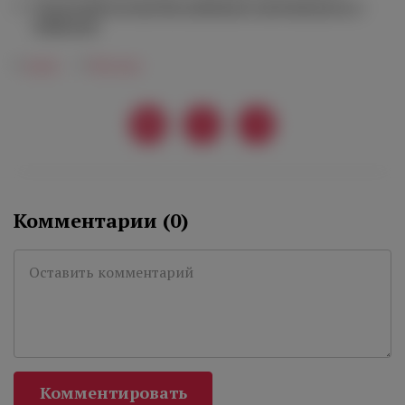
Греческий остров Кеа набирает популярность у
дайверов
#
вино
#
Москва
Комментарии (
0
)
Комментировать