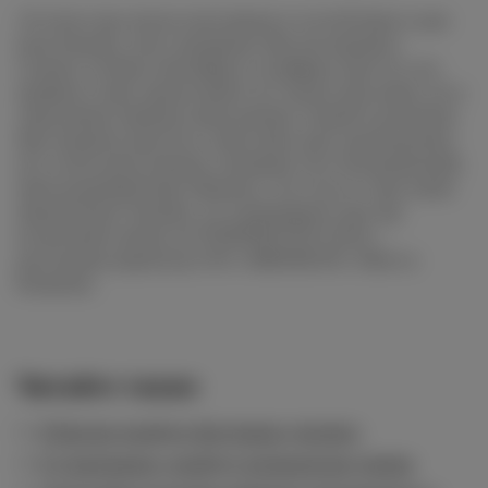
«В этом году число участников и гостей было в два
раза больше, чем в прошлом. Мы постарались
создать особую атмосферу и комфорт для тех, кто
пришел к нам, представить не только вкусовую, но и
смысловую палитру вина разных стилей и регионов.
Мы открыты для всех, кому вино дает вдохновение,
кто готов идти вперед, познавая этот безграничный,
многогранный мир. Надеюсь, что год от года таких
людей будет больше, и в следующем году мы
встретимся вновь на VINSPIRATION 2024», –
рассказала директор ООО «ВИНЭКСПО» Инесса
Казакова.
Читайте также
В Москве пройдет фестиваль джелато
В «Сыроварне» пройдут итальянские ужины