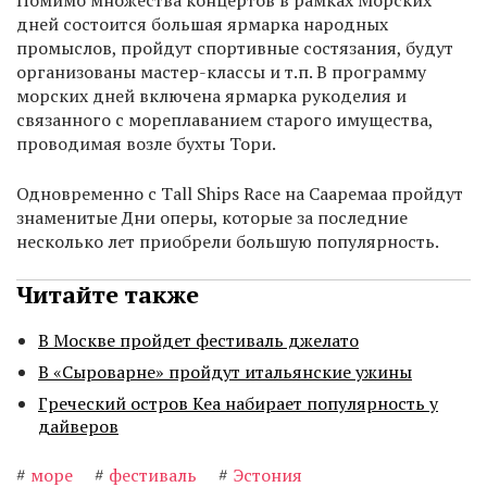
Помимо множества концертов в рамках Морских
дней состоится большая ярмарка народных
промыслов, пройдут спортивные состязания, будут
организованы мастер-классы и т.п. В программу
морских дней включена ярмарка рукоделия и
связанного с мореплаванием старого имущества,
проводимая возле бухты Тори.
Одновременно с Tall Ships Race на Сааремаа пройдут
знаменитые Дни оперы, которые за последние
несколько лет приобрели большую популярность.
Читайте также
В Москве пройдет фестиваль джелато
В «Сыроварне» пройдут итальянские ужины
Греческий остров Кеа набирает популярность у
дайверов
#
море
#
фестиваль
#
Эстония