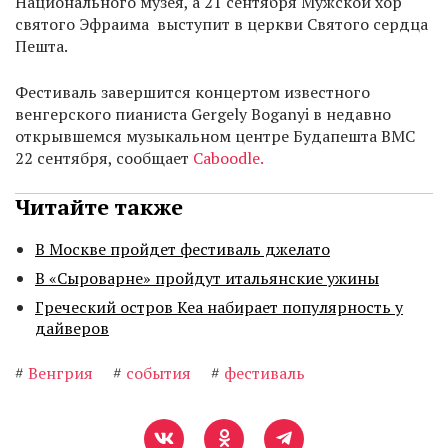
Национального музея, а 21 сентября Мужской хор
святого Эфраима выступит в церкви Святого сердца
Пешта.
Фестиваль завершится концертом известного
венгерского пианиста Gergely Boganyi в недавно
открывшемся музыкальном центре Будапешта BMC
22 сентября, сообщает
Caboodle.
Читайте также
В Москве пройдет фестиваль джелато
В «Сыроварне» пройдут итальянские ужины
Греческий остров Кеа набирает популярность у
дайверов
#
Венгрия
#
события
#
фестиваль