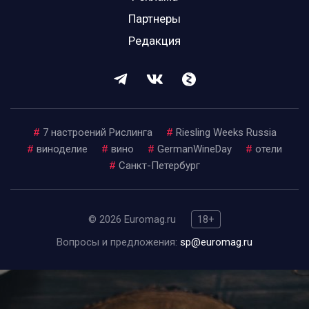
Партнеры
Редакция
#
7 настроений Рислинга
#
Riesling Weeks Russia
#
виноделие
#
вино
#
GermanWineDay
#
отели
#
Санкт-Петербург
© 2026 Euromag.ru
18+
Вопросы и предложения:
sp@euromag.ru