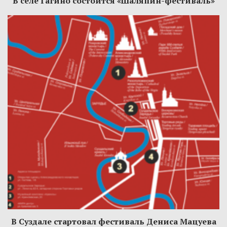
В селе Гагино состоится «Шаляпин-фестиваль»
В Суздале стартовал фестиваль Дениса Мацуева