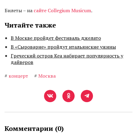
Билеты – на
сайте Collegium Musicum
.
Читайте также
В Москве пройдет фестиваль джелато
В «Сыроварне» пройдут итальянские ужины
Греческий остров Кеа набирает популярность у
дайверов
#
концерт
#
Москва
Комментарии (
0
)