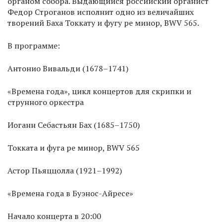
органом собора. Выдающийся российский органист
Федор Строганов исполнит одно из величайших
творений Баха Токкату и фугу ре минор, BWV 565.
В программе:
Антонио Вивальди (1678–1741)
«Времена года», цикл концертов для скрипки и
струнного оркестра
Иоганн Себастьян Бах (1685–1750)
Токката и фуга ре минор, BWV 565
Астор Пьяццолла (1921–1992)
«Времена года в Буэнос-Айресе»
Начало концерта в 20:00