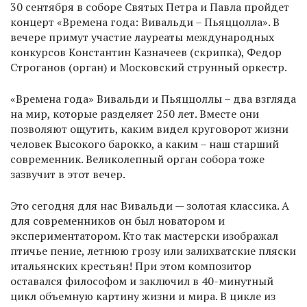
30 сентября в соборе Святых Петра и Павла пройдет
концерт «Времена года: Вивальди – Пьяццолла». В
вечере примут участие лауреаты международных
конкурсов Константин Казначеев (скрипка), Федор
Строганов (орган) и Московский струнный оркестр.
«Времена года» Вивальди и Пьяццоллы – два взгляда
на мир, которые разделяет 250 лет. Вместе они
позволяют ощутить, каким видел круговорот жизни
человек Высокого барокко, а каким – наш старший
современник. Великолепный орган собора тоже
зазвучит в этот вечер.
Это сегодня для нас Вивальди — золотая классика. А
для современников он был новатором и
экспериментатором. Кто так мастерски изображал
птичье пение, летнюю грозу или залихватские пляски
итальянских крестьян! При этом композитор
оставался философом и заключил в 40-минутный
цикл объемную картину жизни и мира. В цикле из