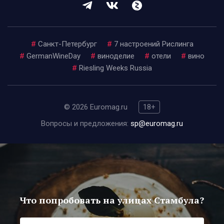
#
Санкт-Петербург
#
7 настроений Рислинга
#
GermanWineDay
#
виноделие
#
отели
#
вино
#
Riesling Weeks Russia
© 2026 Euromag.ru
18+
Вопросы и предложения:
sp@euromag.ru
Что попробовать на улицах Стамбула?