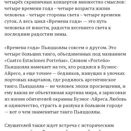
четырёх скрипичных концертов множество смыслов:
четыре времени года – четыре возраста жизни
человека – четыре стороны света – четыре времени
суток. А весь цикл «Времена года» — это путь
человека от юности, радости весеннего света к
последним радостям зимы.
«Времена года» Пьяццоллы совсем о другом. Это
четыре больших танго, объединенных под названием
«Cuatro Estaciones Porteñas». Словом «Porteño»
Пьяццолла намекает на тех, кто родился в Буэнос-
Айресе, а еще точнее — бедняков, живущих в улочках
портовых кварталов, где родилось аргентинское
танго. Пьяццолла — не человек эпохи просвещения, и
ему важна не объективная картина мира, а зарисовки
из жизни обитателей окраины Буэнос-Айреса. Любовь
и одиночество, страсть и разлука в большом городе
— вот о чем знаменитые танго Пьяццоллы.
Слушателей также ждет встреча с историческим