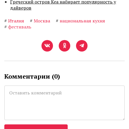
Греческий остров Кеа набирает популярность у
дайверов
#
Италия
#
Москва
#
национальная кухня
#
фестиваль
Комментарии (
0
)