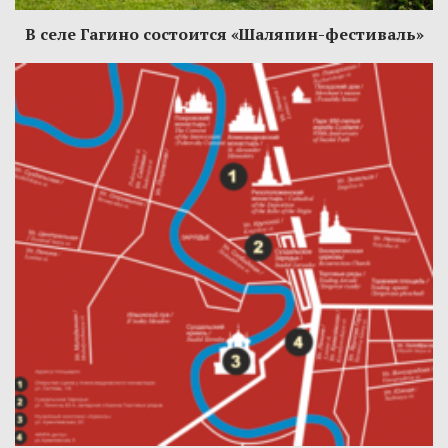
В селе Гагино состоится «Шаляпин-фестиваль»