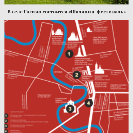
В селе Гагино состоится «Шаляпин-фестиваль»