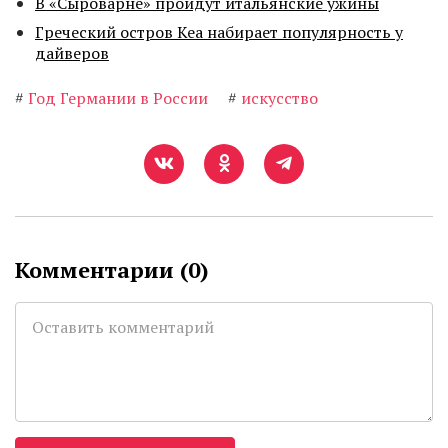
В «Сыроварне» пройдут итальянские ужины
Греческий остров Кеа набирает популярность у
дайверов
#
Год Германии в России
#
искусство
Комментарии (
0
)