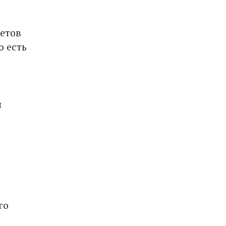
етов
о есть
я
го