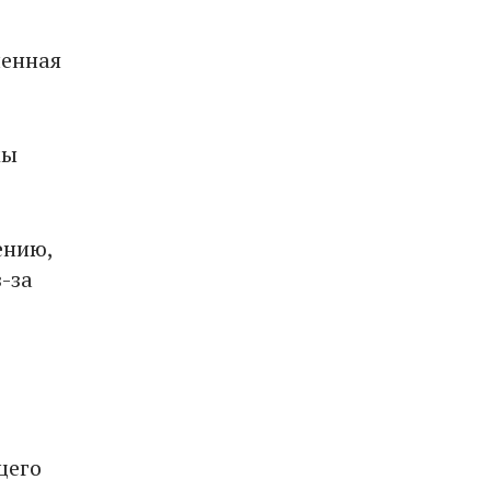
ленная
мы
ению,
-за
щего