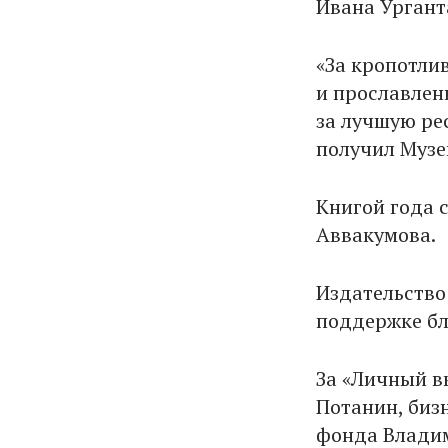
Ивана Ургант
«За кропотли
и прославлен
за лучшую ре
получил Музе
Книгой года 
Аввакумова.
Издательство
поддержке бл
За «Личный в
Потанин, биз
фонда Влади