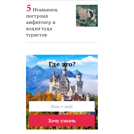
Итальянец
построил
амфитеатр и
водил туда
туристов
Где это?
Хочу узнать