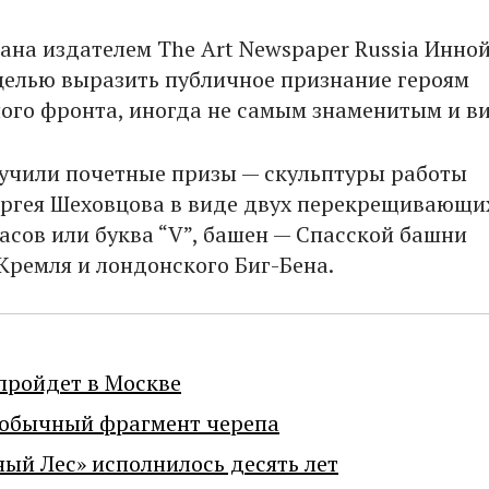
ана издателем The Art Newspaper Russia Инно
целью выразить публичное признание героям
ого фронта, иногда не самым знаменитым и 
учили почетные призы — скульптуры работы
ргея Шеховцова в виде двух перекрещивающих
часов или буква “V”, башен — Спасской башни
Кремля и лондонского Биг-Бена.
пройдет в Москве
еобычный фрагмент черепа
ный Лес» исполнилось десять лет