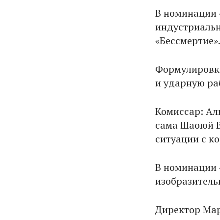
В номинации 
индустриальн
«Бессмертие»
Формулировка
и ударную ра
Комиссар: Ал
сама Шаоюй В
ситуации с к
В номинации 
изобразитель
Директор Мар