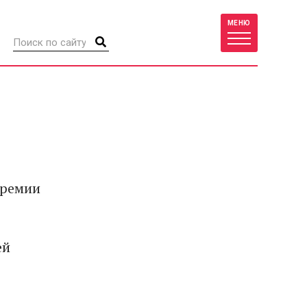
МЕНЮ
премии
ей