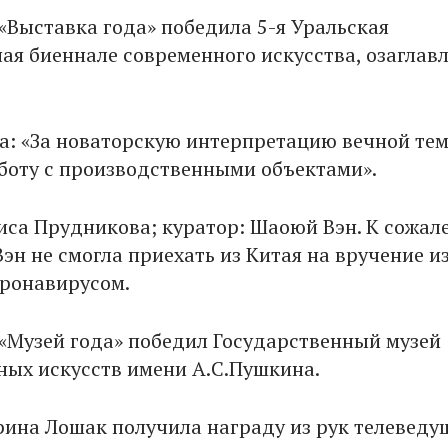
«Выставка года» победила 5-я Уральская
ая биеннале современного искусства, озаглав
.
: «За новаторскую интерпретацию вечной те
боту с производственными объектами».
иса Прудникова; куратор: Шаоюй Вэн. К сожал
эн не смогла приехать из Китая на вручение из
оронавирусом.
«Музей года» победил Государственный музей
ных искусств имени А.С.Пушкина.
ина Лошак получила награду из рук телеведу