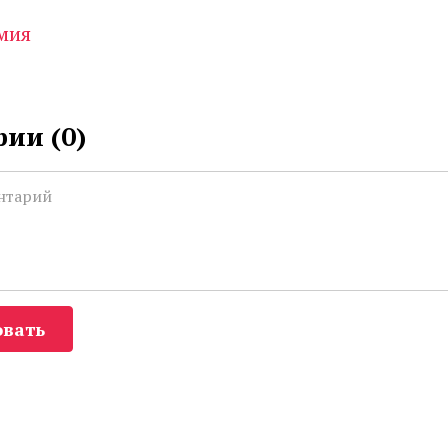
мия
ии (
0
)
вать