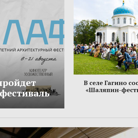
 пройдет
В селе Гагино со
«Шаляпин-фест
фестиваль