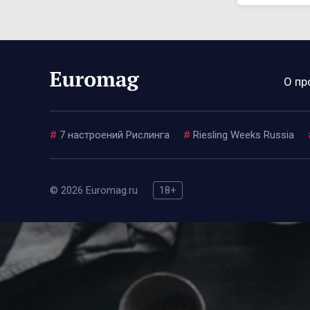
О пр
#
7 настроений Рислинга
#
Riesling Weeks Russia
© 2026 Euromag.ru
18+