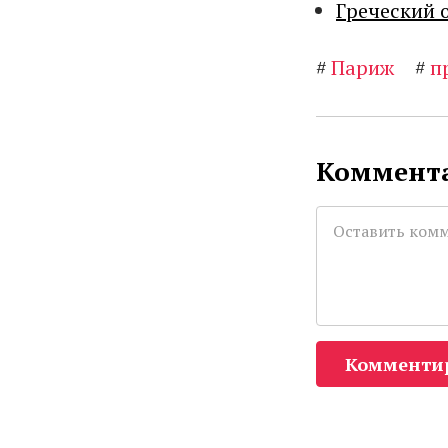
Греческий 
#
Париж
#
п
Коммента
Комменти