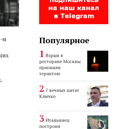
ev
Популярное
6-м
ших
Взрыв в
ресторане Москвы
признали
терактом
.
7 вечных цитат
Кличко
Итальянец
построил