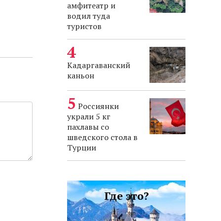
амфитеатр и
водил туда
туристов
Кадаргаванский
каньон
Россиянки
украли 5 кг
пахлавы со
шведского стола в
Турции
Где это?