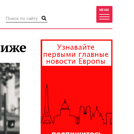
МЕНЮ
риже