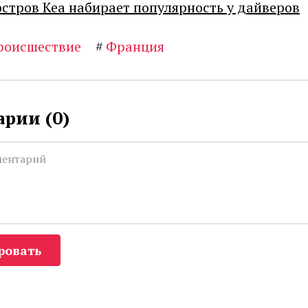
остров Кеа набирает популярность у дайверов
роисшествие
#
Франция
рии (
0
)
ровать