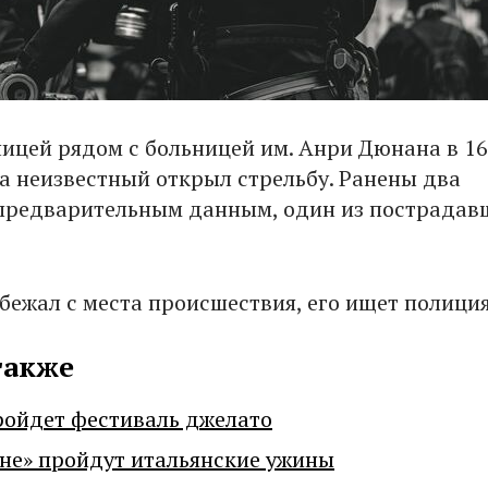
ницей рядом с больницей им. Анри Дюнана в 1
а неизвестный открыл стрельбу. Ранены два
 предварительным данным, один из пострадав
бежал с места происшествия, его ищет полиция
также
ройдет фестиваль джелато
не» пройдут итальянские ужины