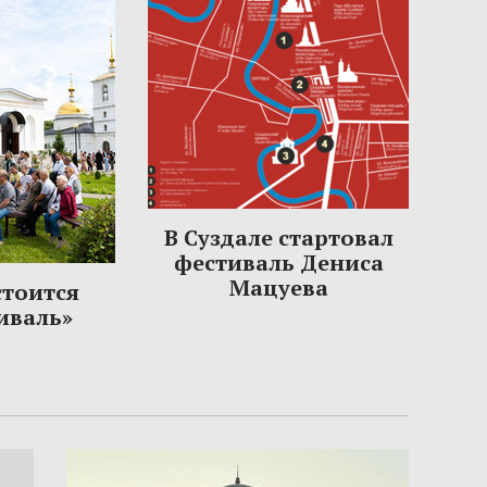
В Суздале стартовал
фестиваль Дениса
Мацуева
стоится
иваль»