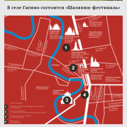
В селе Гагино состоится «Шаляпин-фестиваль»