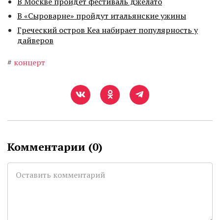
В Москве пройдет фестиваль джелато
В «Сыроварне» пройдут итальянские ужины
Греческий остров Кеа набирает популярность у
дайверов
#
концерт
Комментарии (
0
)