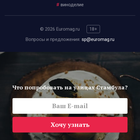
#
виноделие
© 2026 Euromag.ru
18+
Вопросы и предложения:
sp@euromag.ru
Что попробовать на улицах Стамбула?
Хочу узнать