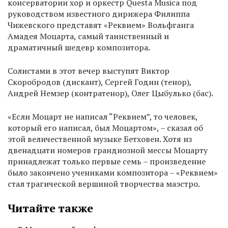
консерватории хор и оркестр Questa Musica под
руководством известного дирижера Филиппа
Чижевского представят «Реквием» Вольфганга
Амадея Моцарта, самый таинственный и
драматичный шедевр композитора.
Солистами в этот вечер выступят Виктор
Скоробродов (дискант), Сергей Годин (тенор),
Андрей Немзер (контратенор), Олег Цыбулько (бас).
«Если Моцарт не написал “Реквием”, то человек,
который его написал, был Моцартом», – сказал об
этой величественной музыке Бетховен. Хотя из
двенадцати номеров грандиозной мессы Моцарту
принадлежат только первые семь – произведение
было закончено учениками композитора – «Реквием»
стал трагической вершиной творчества маэстро.
Читайте также