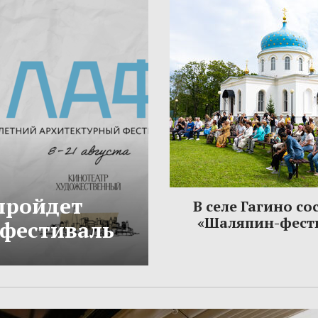
 пройдет
В селе Гагино со
«Шаляпин-фест
фестиваль