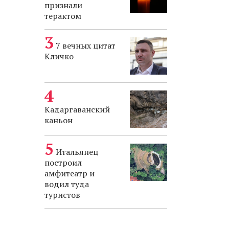
признали
терактом
7 вечных цитат
Кличко
Кадаргаванский
каньон
Итальянец
построил
амфитеатр и
водил туда
туристов