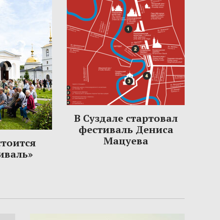
В Суздале стартовал
фестиваль Дениса
Мацуева
стоится
иваль»