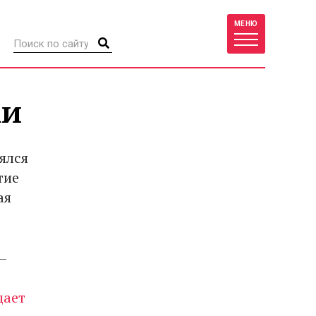
МЕНЮ
ки
ялся
тие
ая
–
щает