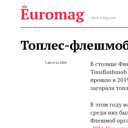
Всё о Европе
Топлес-флешмоб
В столице Фи
3 августа 2020
Tissiflashmo
прошло в 201
загорала топл
В этом году 
среди них б
Флешмоб орга