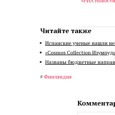
«РИА Новости
Читайте также
Испанские ученые нашли н
«Cosmos Collection Изумруд
Названы бюджетные направл
#
Финляндия
Комментар