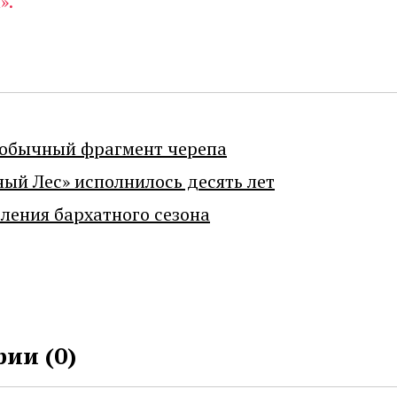
».
еобычный фрагмент черепа
ный Лес» исполнилось десять лет
ения бархатного сезона
ии (
0
)