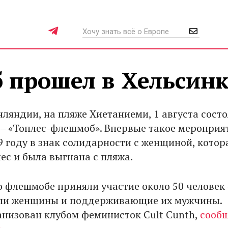
 прошел в Хельсин
нляндии, на пляже Хиетаниеми, 1 августа состо
b – «Топлес-флешмоб». Впервые такое мероприя
9 году в знак солидарности с женщиной, котор
ес и была выгнана с пляжа.
во флешмобе приняли участие около 50 человек 
ыли женщины и поддерживающие их мужчины.
низован клубом феминисток Cult Cunth,
сооб