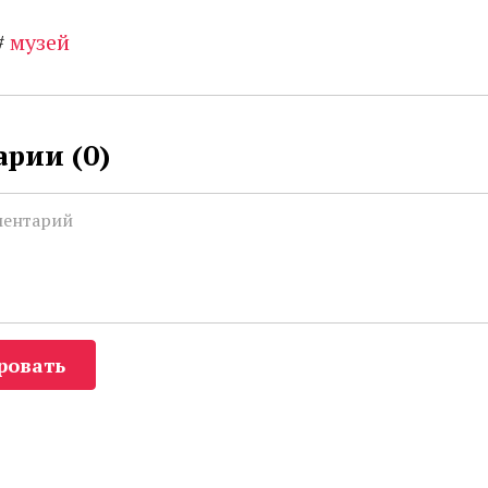
#
музей
рии (
0
)
ровать