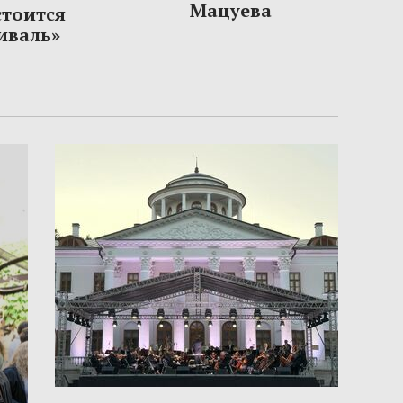
Мацуева
стоится
иваль»