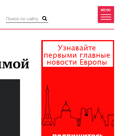
МЕНЮ
ммой