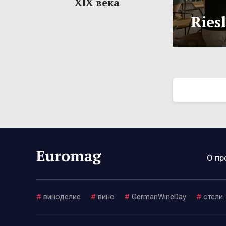
XIX века
Ries
О пр
#
виноделие
#
вино
#
GermanWineDay
#
отели