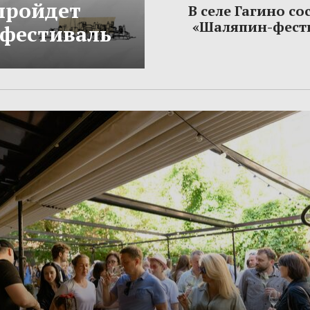
 пройдет
В селе Гагино со
«Шаляпин-фест
фестиваль