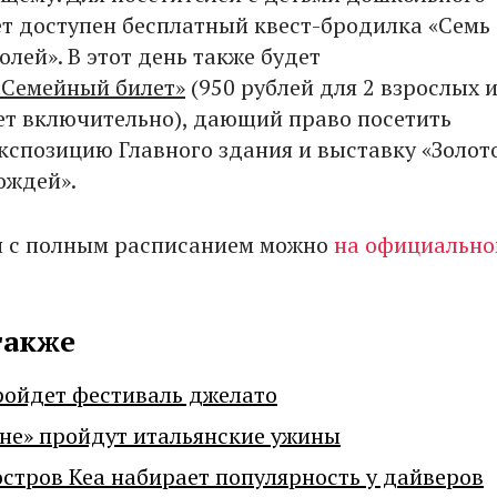
ет доступен бесплатный квест-бродилка «Семь
лей». В этот день также будет
«Семейный билет»
(950 рублей для 2 взрослых и
лет включительно), дающий право посетить
кспозицию Главного здания и выставку «Золот
ождей».
я с полным расписанием можно
на официальн
также
ройдет фестиваль джелато
не» пройдут итальянские ужины
остров Кеа набирает популярность у дайверов