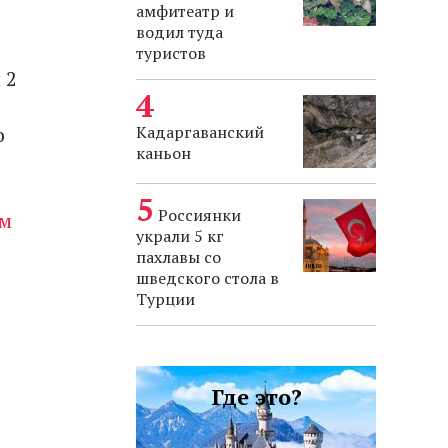
амфитеатр и
водил туда
туристов
 2
Кадаргаванский
о
каньон
Россиянки
ом
украли 5 кг
пахлавы со
шведского стола в
Турции
Где это?