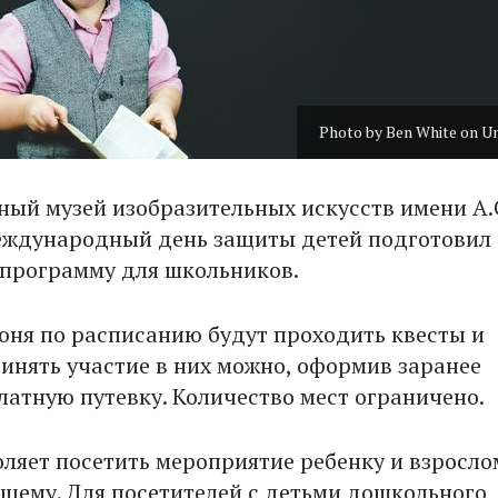
Photo by Ben White on U
ный музей изобразительных искусств имени А.
еждународный день защиты детей подготовил
программу для школьников.
июня по расписанию будут проходить квесты и
ринять участие в них можно, оформив заранее
латную путевку. Количество мест ограничено.
оляет посетить мероприятие ребенку и взросло
ему. Для посетителей с детьми дошкольного