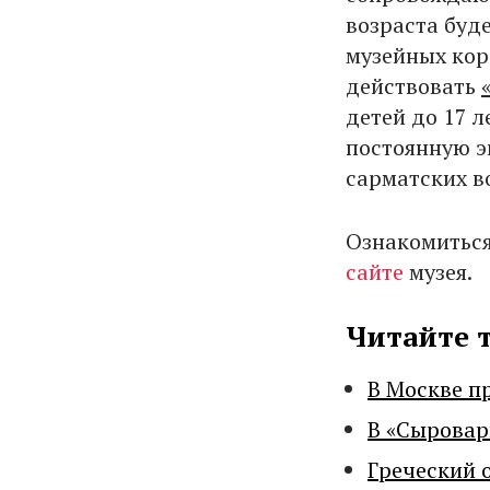
возраста буд
музейных коро
действовать
детей до 17 
постоянную э
сарматских в
Ознакомитьс
сайте
музея.
Читайте 
В Москве п
В «Сыровар
Греческий 