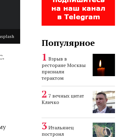
nsplash
Популярное
С.
Взрыв в
ресторане Москвы
признали
терактом
7 вечных цитат
Кличко
му
Итальянец
построил