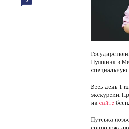
0
Государствен
Пушкина в М
специальную 
Весь день 1 
экскурсии. П
на
сайте
бесп
Путевка позв
сопровождающ