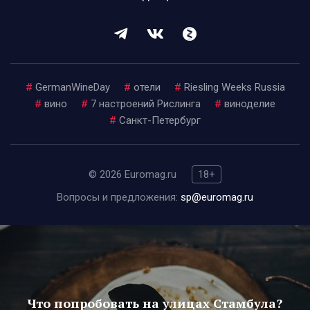
#
GermanWineDay
#
отели
#
Riesling Weeks Russia
#
вино
#
7 настроений Рислинга
#
виноделие
#
Санкт-Петербург
© 2026 Euromag.ru
18+
Вопросы и предложения:
sp@euromag.ru
Что попробовать на улицах Стамбула?