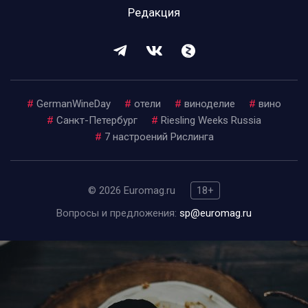
Редакция
#
GermanWineDay
#
отели
#
виноделие
#
вино
#
Санкт-Петербург
#
Riesling Weeks Russia
#
7 настроений Рислинга
© 2026 Euromag.ru
18+
Вопросы и предложения:
sp@euromag.ru