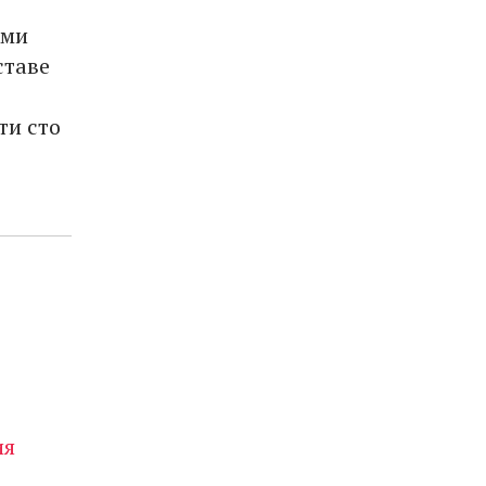
ами
ставе
ти сто
ия