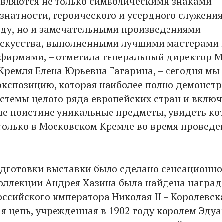
являются не только символическими знаками
 знатности, героического и усердного служения
оду, но и замечательными произведениями
скусства, выполненными лучшими мастерами 
ирмами, – отметила генеральный директор М
Кремля Елена Юрьевна Гагарина, – сегодня мы
экспозицию, которая наиболее полно демонст
стемы целого ряда европейских стран и включ
ые поистине уникальные предметы, увидеть к
только в Московском Кремле во время проведе
одготовки выставки было сделано сенсационно
коллекции Андрея Хазина была найдена наград
оссийского императора Николая II – Королевск
я цепь, учрежденная в 1902 году королем Эду