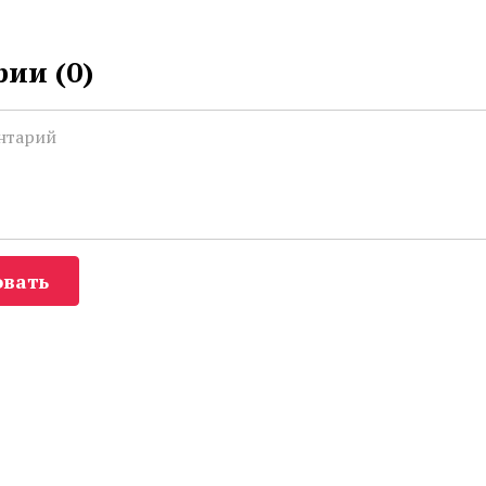
ии (
0
)
вать