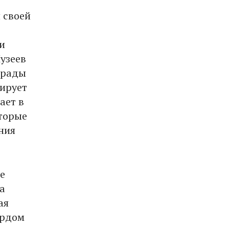
 своей
и
узеев
 рады
рирует
ает в
оторые
ния
е
а
ая
ардом