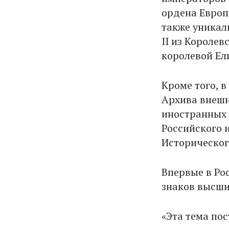
ордена Европ
также уникал
II из Короле
королевой Ели
Кроме того, 
Архива внешн
иностранных 
Российского 
Историческог
Впервые в Ро
знаков высши
«Эта тема по