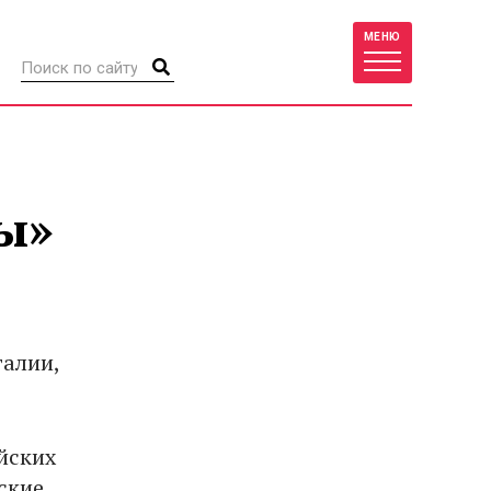
МЕНЮ
ы»
галии,
йских
ские