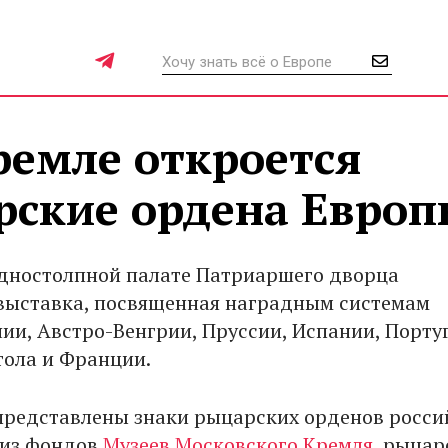
ремле откроется
рские ордена Европ
Одностолпной палате Патриаршего дворца
выставка, посвященная наградным системам
ии, Австро-Венгрии, Пруссии, Испании, Порту
тола и Франции.
представлены знаки рыцарских орденов росси
 из фондов
Музеев Московского Кремля
, рыцар