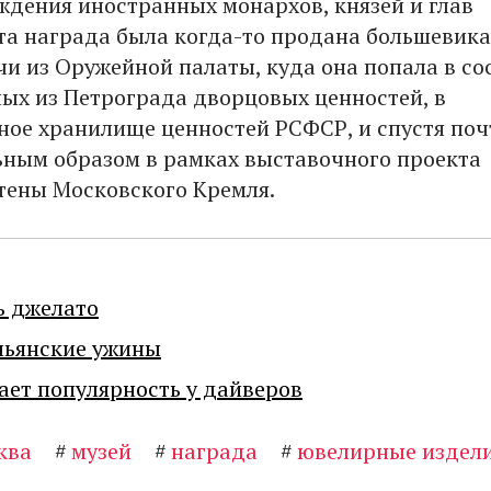
аждения иностранных монархов, князей и глав
Эта награда была когда-то продана большевик
чи из Оружейной палаты, куда она попала в со
ых из Петрограда дворцовых ценностей, в
ное хранилище ценностей РСФСР, и спустя поч
ьным образом в рамках выставочного проекта
стены Московского Кремля.
ь джелато
льянские ужины
ает популярность у дайверов
ква
#
музей
#
награда
#
ювелирные издел