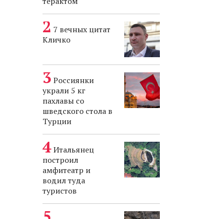
терактом
7 вечных цитат
Кличко
Россиянки
украли 5 кг
пахлавы со
шведского стола в
Турции
Итальянец
построил
амфитеатр и
водил туда
туристов