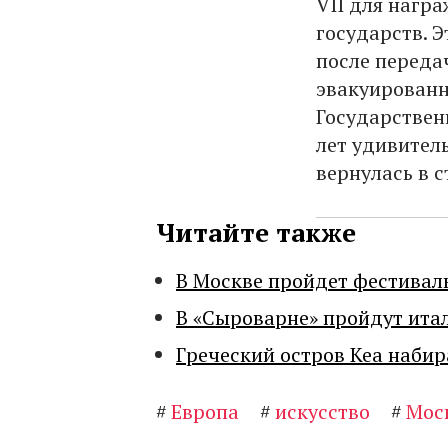
VII для нагр
государств. 
после переда
эвакуированн
Государствен
лет удивител
вернулась в 
Читайте также
В Москве пройдет фестивал
В «Сыроварне» пройдут ита
Греческий остров Кеа набир
#
Европа
#
искусство
#
Мос