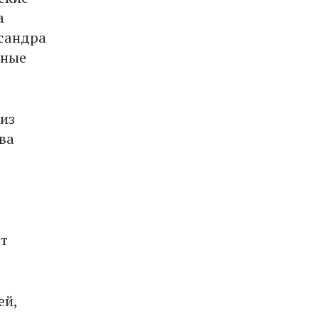
а
ксандра
нные
 из
ва
от
ей,