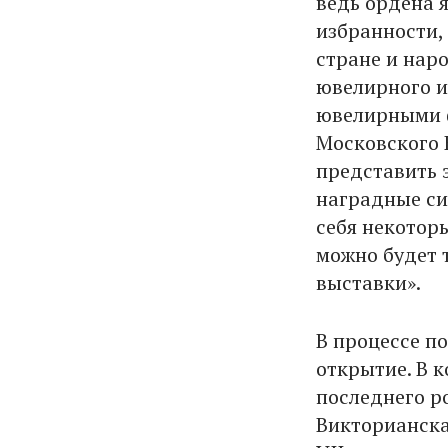
ведь ордена 
избранности,
стране и нар
ювелирного и
ювелирными ф
Московского 
представить 
наградные си
себя некотор
можно будет 
выставки».
В процессе п
открытие. В 
последнего р
Викторианска