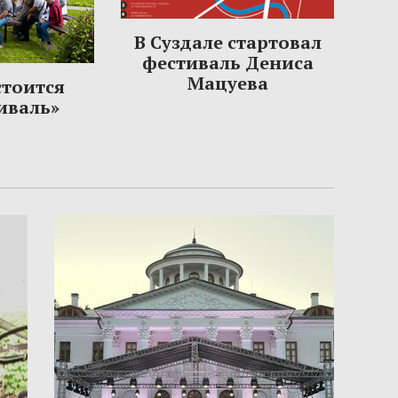
В Суздале стартовал
фестиваль Дениса
Мацуева
стоится
иваль»