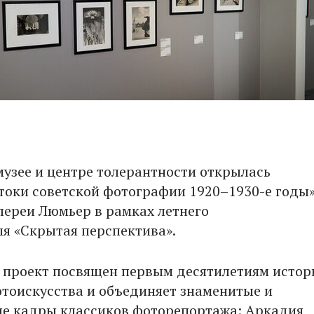
музее и центре толерантности открылась
токи советской фотографии 1920–1930-е годы»
лереи Люмьер в рамках летнего
я «Скрытая перспектива».
проект посвящен первым десятилетиям истор
отоискусства и объединяет знаменитые и
е кадры классиков фоторепортажа: Аркадия