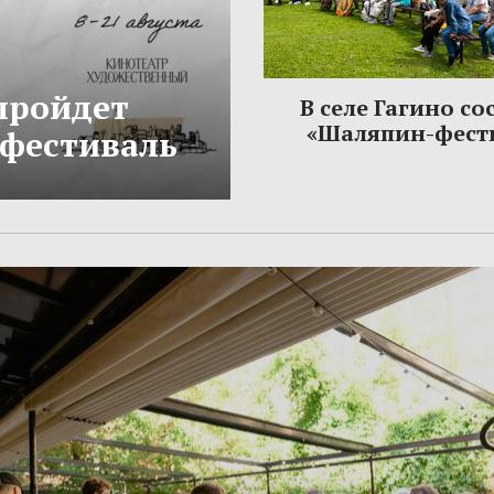
 пройдет
В селе Гагино со
«Шаляпин-фест
фестиваль