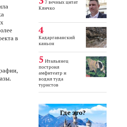
7 вечных цитат
ила
Кличко
ка
их
более
Кадаргаванский
оекта в
каньон
Итальянец
построил
рафии,
амфитеатр и
азы.
водил туда
туристов
Где это?