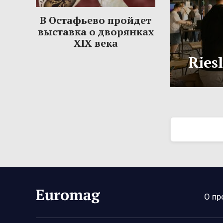
В Остафьево пройдет
выставка о дворянках
XIX века
Ries
О пр