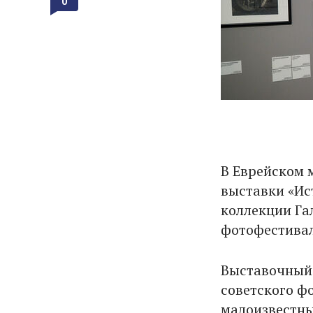
0
В Еврейском 
выставки «Ис
коллекции Га
фотофестивал
Выставочный 
советского ф
малоизвестны