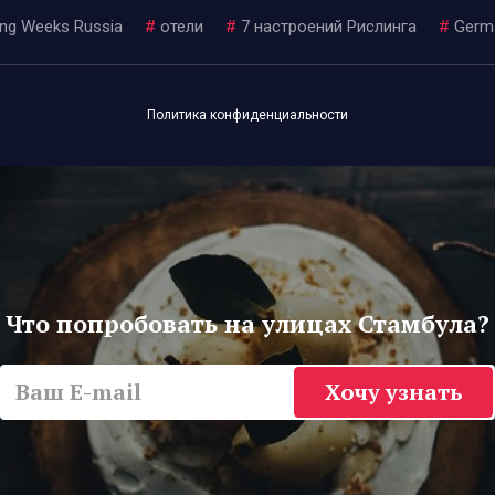
ing Weeks Russia
#
отели
#
7 настроений Рислинга
#
Germ
Политика конфиденциальности
Что попробовать на улицах Стамбула?
Хочу узнать