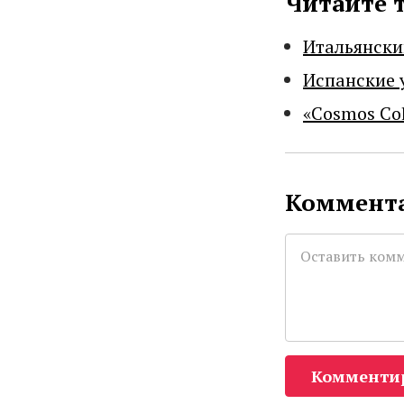
Читайте 
Итальянски
Испанские 
«Cosmos Co
Коммента
Комменти