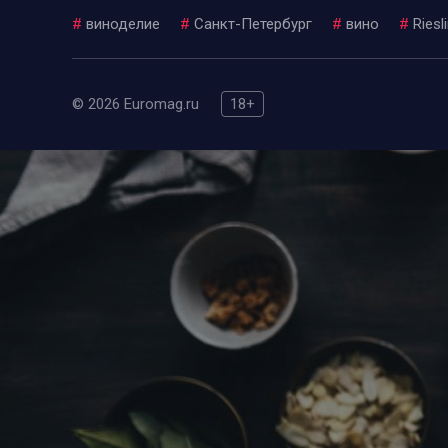
#
виноделие
#
Санкт-Петербург
#
вино
#
Riesl
© 2026 Euromag.ru
18+