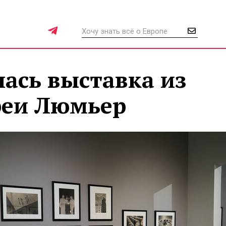
ась выставка из
реи Люмьер