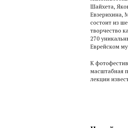
Шайхета, Яко
Евзерихина, 
состоит из ш
творчество к
270 уникальн
Еврейском му
К фотофестив
масштабная п
лекции извес