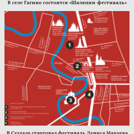
В селе Гагино состоится «Шаляпин-фестиваль»
В Суздале стартовал фестиваль Дениса Мацуева