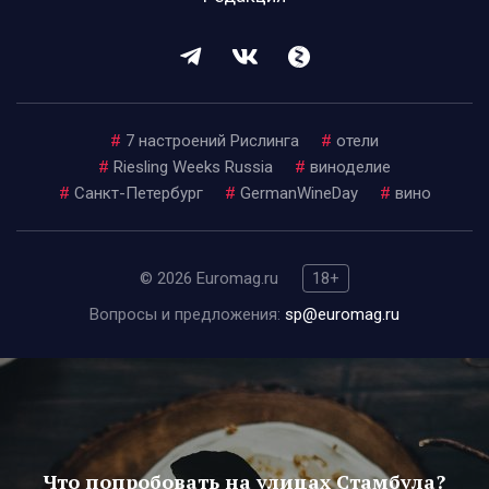
#
7 настроений Рислинга
#
отели
#
Riesling Weeks Russia
#
виноделие
#
Санкт-Петербург
#
GermanWineDay
#
вино
© 2026 Euromag.ru
18+
Вопросы и предложения:
sp@euromag.ru
Что попробовать на улицах Стамбула?