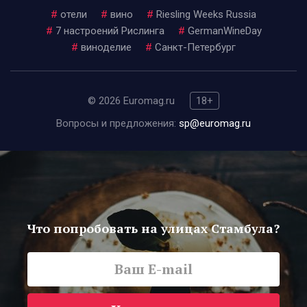
#
отели
#
вино
#
Riesling Weeks Russia
#
7 настроений Рислинга
#
GermanWineDay
#
виноделие
#
Санкт-Петербург
© 2026 Euromag.ru
18+
Вопросы и предложения:
sp@euromag.ru
Что попробовать на улицах Стамбула?