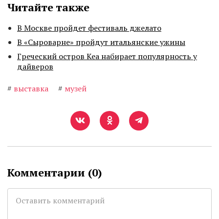
Читайте также
В Москве пройдет фестиваль джелато
В «Сыроварне» пройдут итальянские ужины
Греческий остров Кеа набирает популярность у
дайверов
#
выставка
#
музей
Комментарии (
0
)