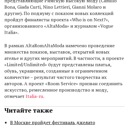
представляющие Римскую высокую моду (Camillo
Bona, Giada Curti, Nino Lettieri, Gianni Molaro и
другие). По подиуму c показом новых коллекций
пройдут финалисты проекта «Who is on Next?»,
организованного «AltaModa» и журналом «Vogue
Italia».
В рамках AltaRomAltaModa намечено проведение
множества показов, выставок, открытий новых
ателье и других мероприятий. В частности, в проекте
«Limited/Unlimited» будут представлены платья,
обувь, украшения, созданные в ограниченном
количестве – результат чистого творчества их
авторов. А проект «Room Service» призван соединить
искусство, ремесленное производство и моду,
отмечает
Italia-ru.
Читайте также
В Москве пройдет фестиваль джелато