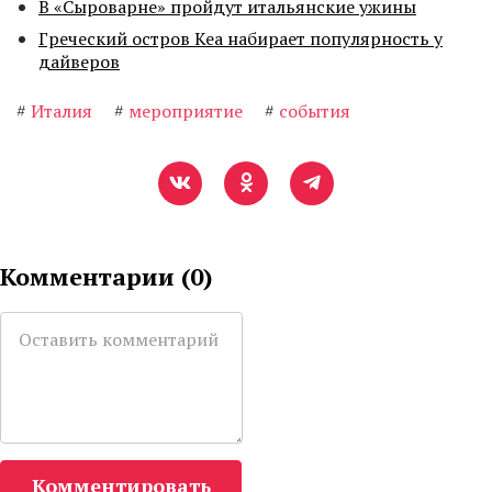
В «Сыроварне» пройдут итальянские ужины
Греческий остров Кеа набирает популярность у
дайверов
#
Италия
#
мероприятие
#
события
Комментарии (
0
)
Комментировать