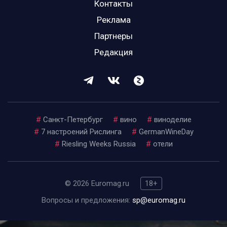
Контакты
Реклама
Партнеры
Редакция
#
Санкт-Петербург
#
вино
#
виноделие
#
7 настроений Рислинга
#
GermanWineDay
#
Riesling Weeks Russia
#
отели
© 2026 Euromag.ru
18+
Вопросы и предложения:
sp@euromag.ru