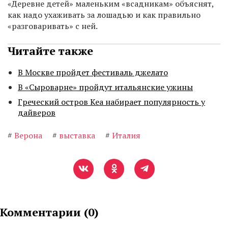
«Деревне детей» маленьким «всадникам» объяснят,
как надо ухаживать за лошадью и как правильно
«разговаривать» с ней.
Читайте также
В Москве пройдет фестиваль джелато
В «Сыроварне» пройдут итальянские ужины
Греческий остров Кеа набирает популярность у
дайверов
#
Верона
#
выставка
#
Италия
Комментарии (
0
)