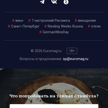
#
вино
#
7 настроений Рислинга
#
виноделие
#
Санкт-Петербург
#
Riesling Weeks Russia
#
отели
#
GermanWineDay
© 2026 Euromag.ru
18+
Вопросы и предложения:
sp@euromag.ru
Что попробовать на улицах Стамбула?