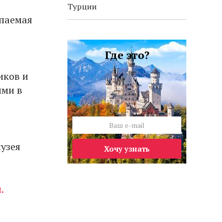
Турции
рпаемая
Где это?
иков и
ыми в
узея
Хочу узнать
.