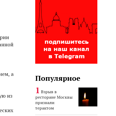
ерии
анной
ием, а
Популярное
Взрыв в
ую из
ресторане Москвы
признали
терактом
еских