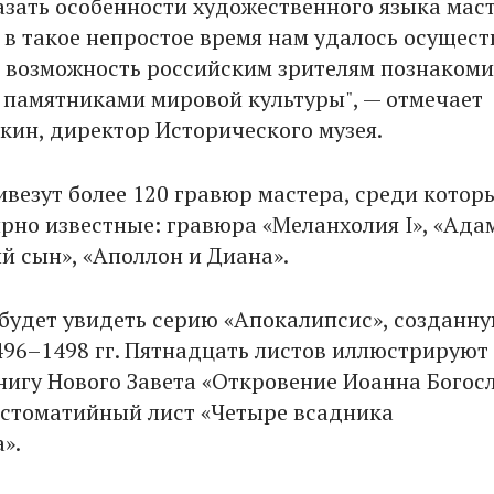
азать особенности художественного языка маст
 в такое непростое время нам удалось осущест
ь возможность российским зрителям познакоми
памятниками мировой культуры", — отмечает
кин, директор Исторического музея.
ивезут более 120 гравюр мастера, среди котор
ирно известные: гравюра «Меланхолия I», «Ада
й сын», «Аполлон и Диана».
будет увидеть серию «Апокалипсис», созданн
496–1498 гг. Пятнадцать листов иллюстрируют
игу Нового Завета «Откровение Иоанна Богосл
естоматийный лист «Четыре всадника
а».