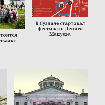
В Суздале стартовал
фестиваль Дениса
Мацуева
стоится
иваль»