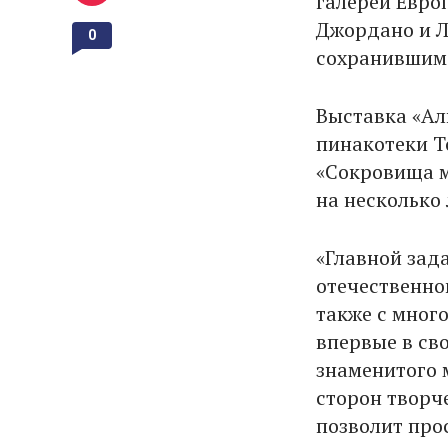
галерей Евро
Джордано и Л
0
сохранившим
Выставка «Ал
пинакотеки Т
«Сокровища м
на несколько 
«Главной зад
отечественно
также с мног
впервые в св
знаменитого 
сторон творч
позволит про