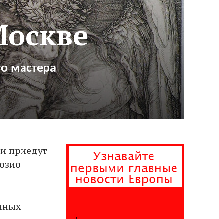
Москве
го мастера
еи приедут
Тозио
нных