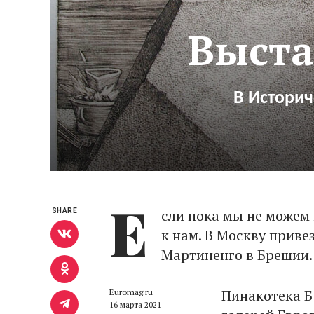
Выста
В Историч
Е
сли пока мы не можем 
SHARE
к нам. В Москву прив
Мартиненго в Брешии.
Пинакотека Б
Euromag.ru
16 марта 2021