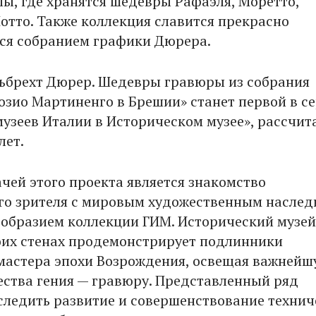
пы, где хранятся шедевры Рафаэля, Моретто,
отто. Также коллекция славится прекрасно
ся собранием графики Дюрера.
ьбрехт Дюрер. Шедевры гравюры из собрания
озио Мартиненго в Брешии» станет первой в с
узеев Италии в Историческом музее», рассчит
лет.
ачей этого проекта является знакомство
го зрителя с мировым художественным наслед
ообразием коллекции ГИМ. Исторический музей
оих стенах продемонстрирует подлинники
мастера эпохи Возрождения, освещая важнейш
ества гения — гравюру. Представленный ряд
следить развитие и совершенствование технич