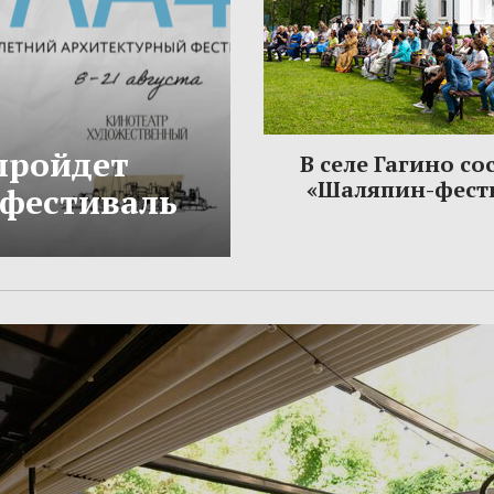
 пройдет
В селе Гагино со
«Шаляпин-фест
фестиваль