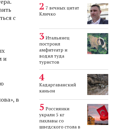
ера.
7 вечных цитат
вить
Кличко
ться с
Итальянец
построил
ых
амфитеатр и
водил туда
м и
туристов
ую
Кадаргаванский
каньон
ова», в
Россиянки
украли 5 кг
пахлавы со
шведского стола в