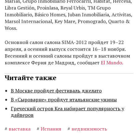
Marías, Grupo Inmobiliario Ferrocarril, Habitat, Hercesa,
Libra Gestión, Proinlasa, Reyal Urbis, TM Grupo
Inmobiliario, Básico Homes, Juban Inmobiliaria, Activitas,
Marsol Internacional, Key Mare, Promogrado, Quarto &
Woss.
Основной салон салона SIMA-2012 пройдет 19–22
апреля, а осенний выпуск состоится 16–18 ноября.
Весенний и осенний салоны пройдут в выставочном
комплексе Ферия де Мадрид, сообщает
El Mundo.
Читайте также
В Москве пройдет фестиваль джелато
В «Сыроварне» пройдут итальянские ужины
Греческий остров Кеа набирает популярность у
дайверов
#
выставка
#
Испания
#
недвижимость