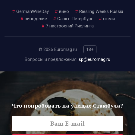
#
GermanWineDay
#
вино
#
Riesling Weeks Russia
#
виноделие
#
Санкт-Петербург
#
отели
#
7 настроений Рислинга
© 2026 Euromag.ru
18+
Вопросы и предложения:
sp@euromag.ru
Что попробовать на улицах Стамбула?