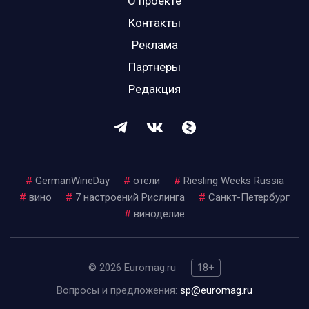
О проекте
Контакты
Реклама
Партнеры
Редакция
#
GermanWineDay
#
отели
#
Riesling Weeks Russia
#
вино
#
7 настроений Рислинга
#
Санкт-Петербург
#
виноделие
© 2026 Euromag.ru
18+
Вопросы и предложения:
sp@euromag.ru