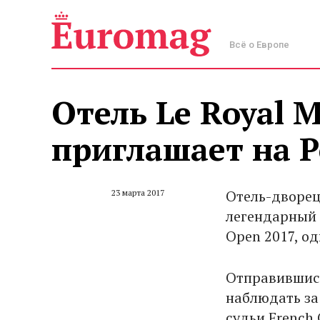
Всё о Европе
Отель Le Royal M
приглашает на Р
Отель-дворе
23 марта 2017
легендарный 
Open 2017, о
Отправившись
наблюдать за
судьи French