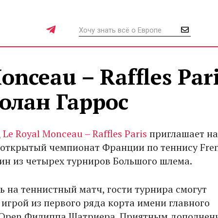
onceau – Raffles Par
олан Гаррос
ц
Le Royal Monceau – Raffles Paris
приглашает на
открытый чемпионат Франции по теннису Fre
дин из четырех турниров Большого шлема.
 на теннистный матч, гости турнира смогут
 игрой из первого ряда корта имени главного
 Open Филиппа Шатриера. Приятным дополнен