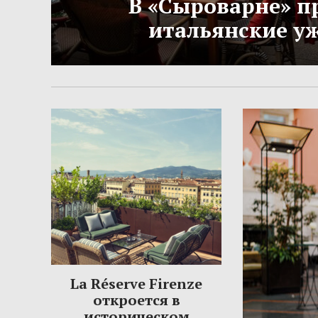
В «Сыроварне» п
итальянские у
La Réserve Firenze
откроется в
историческом