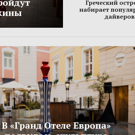
ройдут
Греческий остр
набирает популя
жины
дайверов
В «Гранд Отеле Европа»