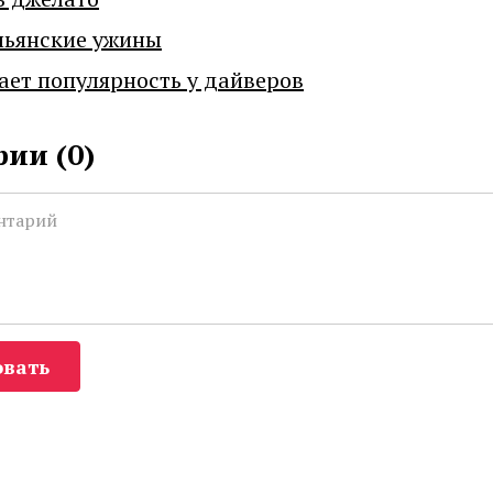
льянские ужины
ает популярность у дайверов
ии (
0
)
вать