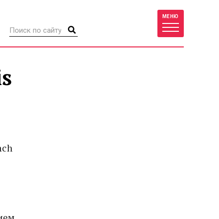
МЕНЮ
is
nch
ием