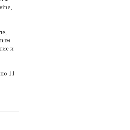
vine,
ле,
сным
тие и
по 11