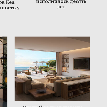
исполнилось десять
ов Кеа
лет
рность у