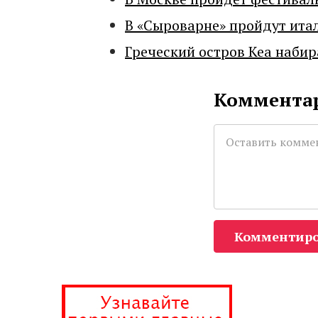
В «Сыроварне» пройдут ита
Греческий остров Кеа набир
Комментар
Комментиро