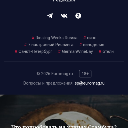
#
Riesling Weeks Russia
#
вино
#
7 настроений Рислинга
#
виноделие
#
Санкт-Петербург
#
GermanWineDay
#
отели
© 2026 Euromag.ru
18+
Вопросы и предложения:
sp@euromag.ru
Что попробовать на улицах Стамбула?