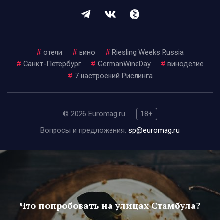
#
отели
#
вино
#
Riesling Weeks Russia
#
Санкт-Петербург
#
GermanWineDay
#
виноделие
#
7 настроений Рислинга
© 2026 Euromag.ru
18+
Вопросы и предложения:
sp@euromag.ru
Что попробовать на улицах Стамбула?