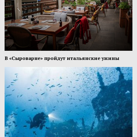
В «Сыроварне» пройдут итальянские ужины