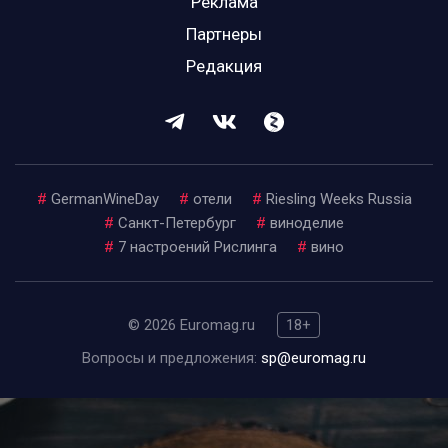
Реклама
Партнеры
Редакция
#
GermanWineDay
#
отели
#
Riesling Weeks Russia
#
Санкт-Петербург
#
виноделие
#
7 настроений Рислинга
#
вино
© 2026 Euromag.ru
18+
Вопросы и предложения:
sp@euromag.ru