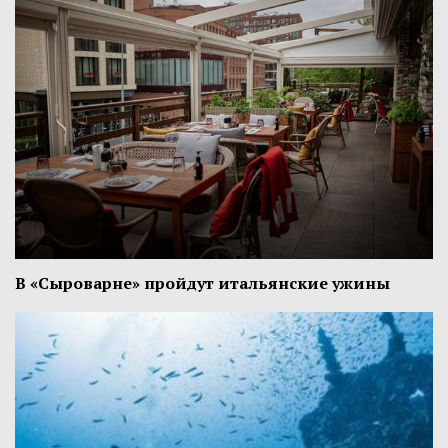
В «Сыроварне» пройдут итальянские ужины