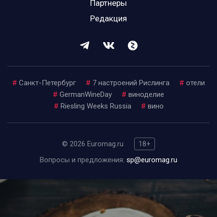
Партнеры
Редакция
#
Санкт-Петербург
#
7 настроений Рислинга
#
отели
#
GermanWineDay
#
виноделие
#
Riesling Weeks Russia
#
вино
© 2026 Euromag.ru
18+
Вопросы и предложения:
sp@euromag.ru