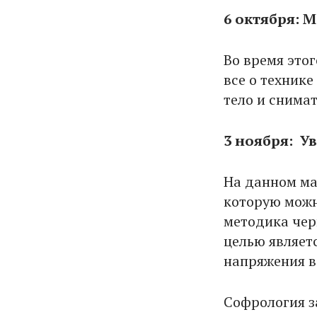
6 октября: 
Во время это
все о техник
тело и снима
3 ноября: У
На данном ма
которую можн
методика чер
целью являет
напряжения в
Софрология з