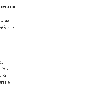
йомина
скажет
аблять
и,
 Эта
 Ее
ятие