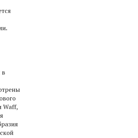
ется
ми.
 в
мотрены
ового
 Waff,
я
бразия
еской