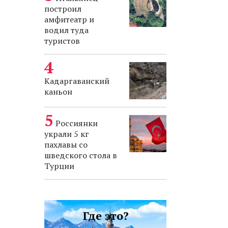
построил
амфитеатр и
водил туда
туристов
Кадаргаванский
каньон
Россиянки
украли 5 кг
пахлавы со
шведского стола в
Турции
Где это?