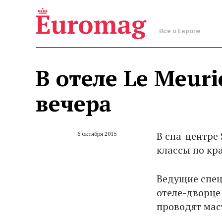
Всё о Европе
В отеле Le Meur
вечера
В спа-центре 
6 октября 2015
классы по кр
Ведущие спе
отеле-дворц
проводят мас